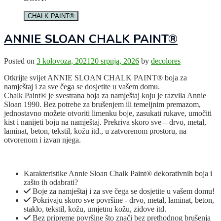
CHALK PAINT®
ANNIE SLOAN CHALK PAINT®
Posted on
3 kolovoza, 2021
20 srpnja, 2026
by
decolores
Otkrijte svijet ANNIE SLOAN CHALK PAINT® boja za
namještaj i za sve čega se dosjetite u vašem domu.
Chalk Paint® je svestrana boja za namještaj koju je razvila Annie
Sloan 1990. Bez potrebe za brušenjem ili temeljnim premazom,
jednostavno možete otvoriti limenku boje, zasukati rukave, umočiti
kist i nanijeti boju na namještaj. Prekriva skoro sve – drvo, metal,
laminat, beton, tekstil, kožu itd., u zatvorenom prostoru, na
otvorenom i izvan njega.
Karakteristike Annie Sloan Chalk Paint® dekorativnih boja i
zašto ih odabrati?
Boje za namještaj i za sve čega se dosjetite u vašem domu!
Pokrivaju skoro sve površine - drvo, metal, laminat, beton,
staklo, tekstil, kožu, umjetnu kožu, zidove itd.
Bez pripreme površine što znači bez prethodnog brušenja