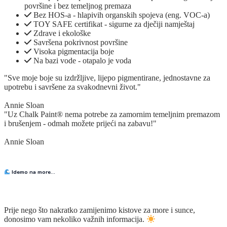
površine i bez temeljnog premaza
Bez HOS-a - hlapivih organskih spojeva (eng. VOC-a)
TOY SAFE certifikat - sigurne za dječiji namještaj
Zdrave i ekološke
Savršena pokrivnost površine
Visoka pigmentacija boje
Na bazi vode - otapalo je voda
"Sve moje boje su izdržljive, lijepo pigmentirane, jednostavne za
upotrebu i savršene za svakodnevni život."
Annie Sloan
"Uz Chalk Paint® nema potrebe za zamornim temeljnim premazom
i brušenjem - odmah možete prijeći na zabavu!"
Annie Sloan
Idemo na more…
Prije nego što nakratko zamijenimo kistove za more i sunce,
donosimo vam nekoliko važnih informacija.