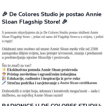
🎉 De Colores Studio je postao Annie
Sloan Flagship Store! 🎉
S ponosom objavljujemo da je De Colores Studio postao službeni Annie
Sloan Flagship Store – jedan od samo 44 Flagship Store-a u svijetu, i jedini
u regiji!
Odabrani smo osobno od strane Annie Sloan među više od 2500
zastupnika diljem svijeta, kao primjer izvrsnosti, znanja i predanosti
u predstavljanju njezine filozofije i proizvoda.
Što to znači za vas?
Ekskluzivna ponuda Annie Sloan proizvoda
Pristup novitetima i ograničenim izdanjima
Edukacije, radionice i inspiracija iz prve ruke
Stručna podrška i savjetovanje s
Annie Sloan
certifikatom
Dobrodošli u svijet boja, tekstura i kreativnih mogućnosti – sada i
službeno, na najvišoj Annie Sloan razini!
RADIONICE U DE COLORES STUDIU: