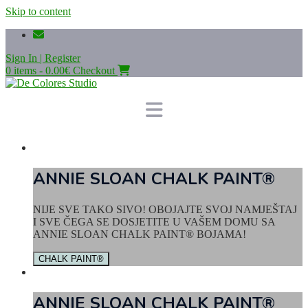
Skip to content
Sign In | Register
0 items - 0.00€
Checkout
ANNIE SLOAN CHALK PAINT®
NIJE SVE TAKO SIVO! OBOJAJTE SVOJ NAMJEŠTAJ
I SVE ČEGA SE DOSJETITE U VAŠEM DOMU SA
ANNIE SLOAN CHALK PAINT® BOJAMA!
CHALK PAINT®
ANNIE SLOAN CHALK PAINT®