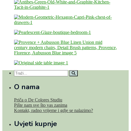
O nama
Priča o De Colores Studiu
Pište nam sve što vas zanima
Kontakt, radno vrijeme i gdje se nalazimo?
Uvjeti kupnje