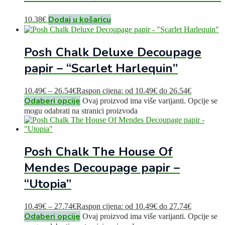
Dodaj u košaricu
10.38
€
Posh Chalk Deluxe Decoupage
papir – “Scarlet Harlequin”
10.49
€
–
26.54
€
Raspon cijena: od 10.49€ do 26.54€
Odaberi opcije
Ovaj proizvod ima više varijanti. Opcije se
mogu odabrati na stranici proizvoda
Posh Chalk The House Of
Mendes Decoupage papir –
“Utopia”
10.49
€
–
27.74
€
Raspon cijena: od 10.49€ do 27.74€
Odaberi opcije
Ovaj proizvod ima više varijanti. Opcije se