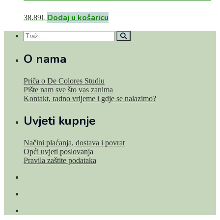
Dodaj u košaricu
38.89
€
O nama
Priča o De Colores Studiu
Pište nam sve što vas zanima
Kontakt, radno vrijeme i gdje se nalazimo?
Uvjeti kupnje
Načini plaćanja, dostava i povrat
Opći uvjeti poslovanja
Pravila zaštite podataka