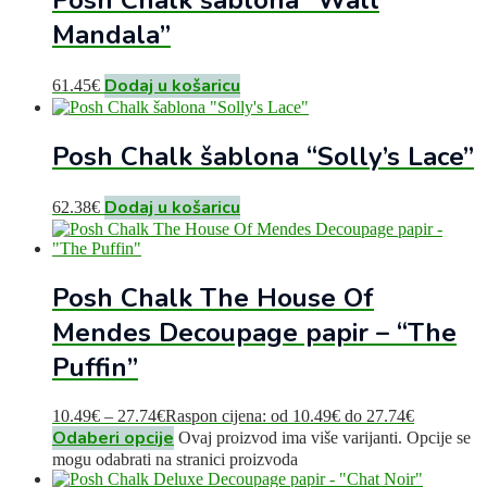
Posh Chalk šablona “Wall
Mandala”
Dodaj u košaricu
61.45
€
Posh Chalk šablona “Solly’s Lace”
Dodaj u košaricu
62.38
€
Posh Chalk The House Of
Mendes Decoupage papir – “The
Puffin”
10.49
€
–
27.74
€
Raspon cijena: od 10.49€ do 27.74€
Odaberi opcije
Ovaj proizvod ima više varijanti. Opcije se
mogu odabrati na stranici proizvoda