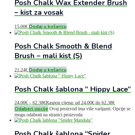
Posh Chalk Wax Extender Brush
– kist za vosak
Dodaj u košaricu
15.00
€
Posh Chalk Smooth & Blend
Brush – mali kist (S)
Dodaj u košaricu
21.24
€
Posh Chalk šablona ” Hippy Lace”
24.00
€
–
62.38
€
Raspon cijena: od 24.00€ do 62.38€
Odaberi opcije
Ovaj proizvod ima više varijanti. Opcije se
mogu odabrati na stranici proizvoda
Posh Chalk šablona “Spider