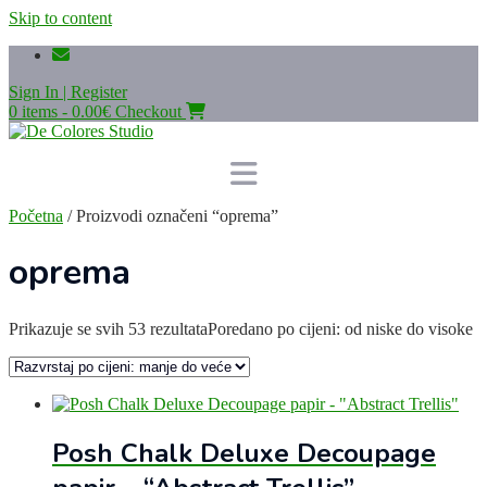
Skip to content
Sign In | Register
0 items - 0.00€
Checkout
Početna
/ Proizvodi označeni “oprema”
oprema
Prikazuje se svih 53 rezultata
Poredano po cijeni: od niske do visoke
Posh Chalk Deluxe Decoupage