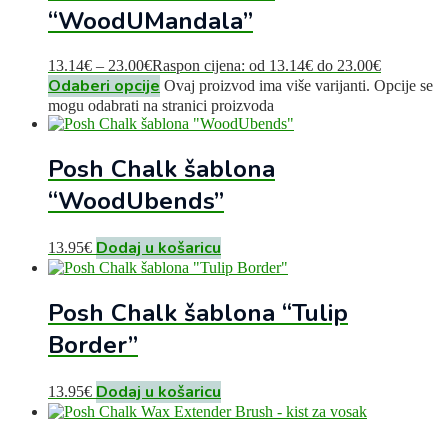
“WoodUMandala”
13.14
€
–
23.00
€
Raspon cijena: od 13.14€ do 23.00€
Odaberi opcije
Ovaj proizvod ima više varijanti. Opcije se
mogu odabrati na stranici proizvoda
Posh Chalk šablona
“WoodUbends”
Dodaj u košaricu
13.95
€
Posh Chalk šablona “Tulip
Border”
Dodaj u košaricu
13.95
€