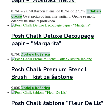
papir – “Abstract Trellis”
Odaberi
8.76
€
–
27.74
€
Raspon cijena: od 8.76€ do 27.74€
opcije
Ovaj proizvod ima više varijanti. Opcije se mogu
odabrati na stranici proizvoda
Posh Chalk Deluxe Decoupage
papir – “Margarita”
Dodaj u košaricu
8.76
€
Posh Chalk Premium Stencil
Brush – kist za šablone
Dodaj u košaricu
9.00
€
Posh Chalk šablona “Fleur De Lis”