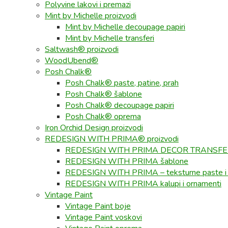
Polyvine lakovi i premazi
Mint by Michelle proizvodi
Mint by Michelle decoupage papiri
Mint by Michelle transferi
Saltwash® proizvodi
WoodUbend®
Posh Chalk®
Posh Chalk® paste, patine, prah
Posh Chalk® šablone
Posh Chalk® decoupage papiri
Posh Chalk® oprema
Iron Orchid Design proizvodi
REDESIGN WITH PRIMA® proizvodi
REDESIGN WITH PRIMA DECOR TRANSF
REDESIGN WITH PRIMA šablone
REDESIGN WITH PRIMA – teksturne paste i
REDESIGN WITH PRIMA kalupi i ornamenti
Vintage Paint
Vintage Paint boje
Vintage Paint voskovi