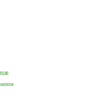
ERS®
 oprema