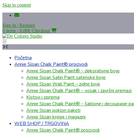
Skip to content
Sign In | Register
0 items - 0.00€
Checkout
Početna
Annie Sloan Chalk Paint® proizvodi
Annie Sloan Chalk Paint® – dekorativne boje
Annie Sloan Satin Paint satenske boje
Annie Sloan Wall Paint – zidne boje
Annie Sloan Chalk Paint® – vosak i završni premazi
Kistovi i oprema
Annie Sloan Chalk Paint® – šablone i decoupage pap
Annie Sloan poklon paketi
Annie Sloan knjige i magazini
WEB SHOP / TRGOVINA
Annie Sloan Chalk Paint® proizvodi