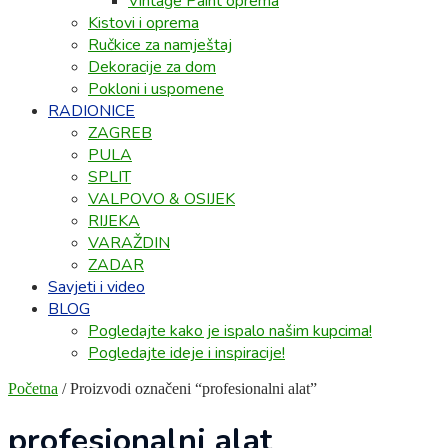
Vintage Paint oprema
Kistovi i oprema
Ručkice za namještaj
Dekoracije za dom
Pokloni i uspomene
RADIONICE
ZAGREB
PULA
SPLIT
VALPOVO & OSIJEK
RIJEKA
VARAŽDIN
ZADAR
Savjeti i video
BLOG
Pogledajte kako je ispalo našim kupcima!
Pogledajte ideje i inspiracije!
Početna
/ Proizvodi označeni “profesionalni alat”
profesionalni alat