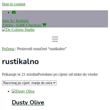
Skip to content
Sign In | Register
0 items - 0.00€
Checkout
Početna
/ Proizvodi označeni “rustikalno”
rustikalno
Prikazuje se 21 rezultat
Poredano po cijeni: od niske do visoke
Dusty Olive