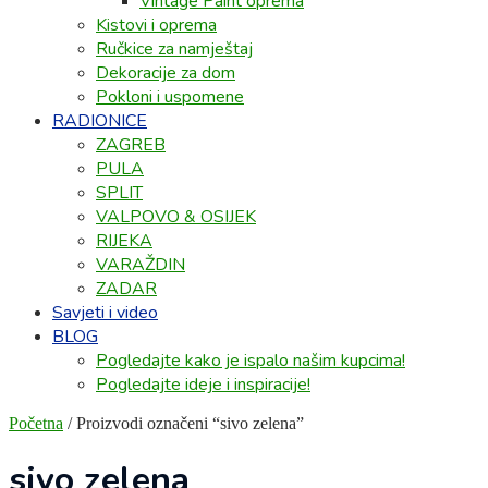
Vintage Paint oprema
Kistovi i oprema
Ručkice za namještaj
Dekoracije za dom
Pokloni i uspomene
RADIONICE
ZAGREB
PULA
SPLIT
VALPOVO & OSIJEK
RIJEKA
VARAŽDIN
ZADAR
Savjeti i video
BLOG
Pogledajte kako je ispalo našim kupcima!
Pogledajte ideje i inspiracije!
Početna
/ Proizvodi označeni “sivo zelena”
sivo zelena