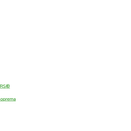
ERS®
 oprema