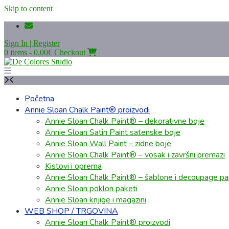
Skip to content
Sign In | Register
0 items - 0.00€
Checkout
Početna
Annie Sloan Chalk Paint® proizvodi
Annie Sloan Chalk Paint® – dekorativne boje
Annie Sloan Satin Paint satenske boje
Annie Sloan Wall Paint – zidne boje
Annie Sloan Chalk Paint® – vosak i završni premazi
Kistovi i oprema
Annie Sloan Chalk Paint® – šablone i decoupage pap
Annie Sloan poklon paketi
Annie Sloan knjige i magazini
WEB SHOP / TRGOVINA
Annie Sloan Chalk Paint® proizvodi