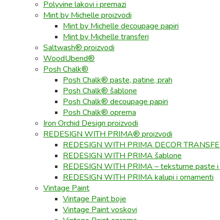
Polyvine lakovi i premazi
Mint by Michelle proizvodi
Mint by Michelle decoupage papiri
Mint by Michelle transferi
Saltwash® proizvodi
WoodUbend®
Posh Chalk®
Posh Chalk® paste, patine, prah
Posh Chalk® šablone
Posh Chalk® decoupage papiri
Posh Chalk® oprema
Iron Orchid Design proizvodi
REDESIGN WITH PRIMA® proizvodi
REDESIGN WITH PRIMA DECOR TRANSF
REDESIGN WITH PRIMA šablone
REDESIGN WITH PRIMA – teksturne paste i
REDESIGN WITH PRIMA kalupi i ornamenti
Vintage Paint
Vintage Paint boje
Vintage Paint voskovi