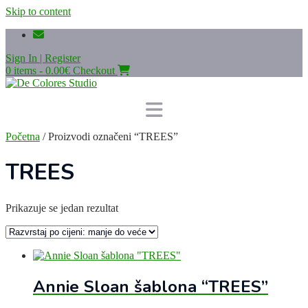
Skip to content
Sign In | Register
0 items - 0.00€
Checkout
Početna
/ Proizvodi označeni “TREES”
TREES
Prikazuje se jedan rezultat
Annie Sloan šablona “TREES”