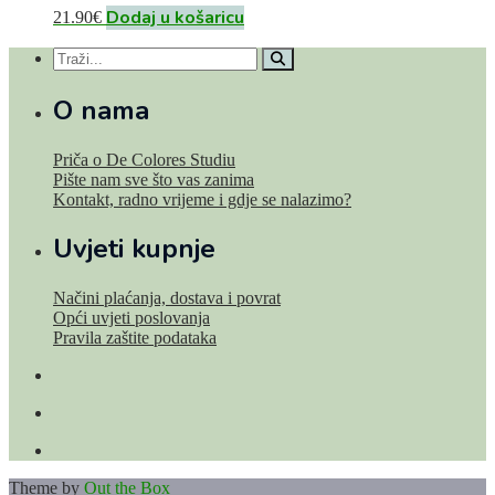
Dodaj u košaricu
21.90
€
O nama
Priča o De Colores Studiu
Pište nam sve što vas zanima
Kontakt, radno vrijeme i gdje se nalazimo?
Uvjeti kupnje
Načini plaćanja, dostava i povrat
Opći uvjeti poslovanja
Pravila zaštite podataka
Theme by
Out the Box