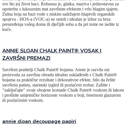
sve što joj život baci. Robusna je, glatka, maziva i jednostavna za
upotrebu s luksuznim mat završnim efektom i vrlo blagim sjajem.
Zidna boja na bazi vode s niskim sadržajem hlapivih organskih
spojeva - HOS-a (VOC-a) ne smrdi i idealan je izbor za brza
preuređenja vašeg doma ili dječijih soba a da pri tome ne iselite iz
kuće.
ANNIE SLOAN CHALK PAINT® VOSAK I
ZAVRŠNI PREMAZI
Savršeni pratitelji Chalk Paint® bojama. Annie je razvila niz
proizvoda za završnu obradu idealno usklađenih s Chalk Paint®
bojama za praktične rezultate i dekorativne efekte, bilo da želite
savršenu patinu, starinski izgled ili pozlaćeni rezbar. Zaštite i
"zaključajte" svoje obojene komade Chalk Paint® voskom ili lakom
i proširite umjetničke horizonte voskom u boji, bisernom glazurom
ili pozlaćenim voskom.
annie sloan decoupage papiri