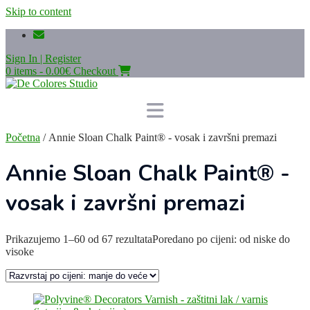
Skip to content
Sign In | Register
0 items - 0.00€
Checkout
Početna
/ Annie Sloan Chalk Paint® - vosak i završni premazi
Annie Sloan Chalk Paint® -
vosak i završni premazi
Prikazujemo 1–60 od 67 rezultata
Poredano po cijeni: od niske do
visoke