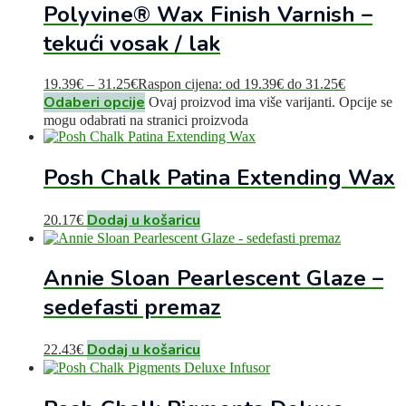
Polyvine® Wax Finish Varnish –
tekući vosak / lak
19.39
€
–
31.25
€
Raspon cijena: od 19.39€ do 31.25€
Odaberi opcije
Ovaj proizvod ima više varijanti. Opcije se
mogu odabrati na stranici proizvoda
Posh Chalk Patina Extending Wax
Dodaj u košaricu
20.17
€
Annie Sloan Pearlescent Glaze –
sedefasti premaz
Dodaj u košaricu
22.43
€