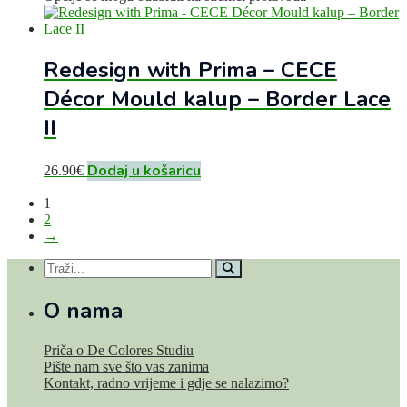
Redesign with Prima – CECE
Décor Mould kalup – Border Lace
II
Dodaj u košaricu
26.90
€
1
2
→
O nama
Priča o De Colores Studiu
Pište nam sve što vas zanima
Kontakt, radno vrijeme i gdje se nalazimo?