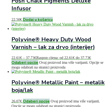
Posh Chalk Pigments Deluxe
Infusor
Dodaj u košaricu
22.50
€
Polyvine® Heavy Duty Wood
Varnish – lak za drvo (interijer)
22.61
€
–
37.73
€
Raspon cijena: od 22.61€ do 37.73€
Odaberi opcije
Ovaj proizvod ima više varijanti. Opcije se
mogu odabrati na stranici proizvoda
Polyvine® Metallic Paint – metalik
boja/lak
Odaberi opcije
26.07
€
Ovaj proizvod ima više varijanti.
Opcije se mogu odabrati na stranici proizvoda