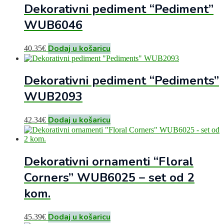
Dekorativni pediment “Pediment”
WUB6046
Dodaj u košaricu
40.35
€
Dekorativni pediment “Pediments”
WUB2093
Dodaj u košaricu
42.34
€
Dekorativni ornamenti “Floral
Corners” WUB6025 – set od 2
kom.
Dodaj u košaricu
45.39
€