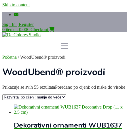
Skip to content
Sign In | Register
0 items - 0.00€
Checkout
Početna
/ WoodUbend® proizvodi
WoodUbend® proizvodi
Prikazuje se svih 55 rezultata
Poredano po cijeni: od niske do visoke
Dekorativni ornamenti WUB1637