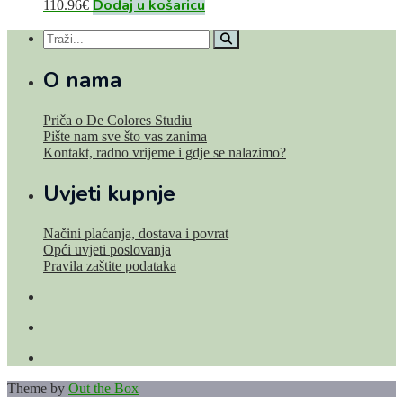
Dodaj u košaricu
110.96
€
O nama
Priča o De Colores Studiu
Pište nam sve što vas zanima
Kontakt, radno vrijeme i gdje se nalazimo?
Uvjeti kupnje
Načini plaćanja, dostava i povrat
Opći uvjeti poslovanja
Pravila zaštite podataka
Theme by
Out the Box