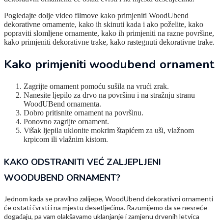
Pogledajte dolje video filmove kako primjeniti WoodUbend
dekorativne ornamente, kako ih skinuti kada i ako poželite, kako
popraviti slomljene ornamente, kako ih primjeniti na razne površine,
kako primjeniti dekorativne trake, kako rastegnuti dekorativne trake.
Kako primjeniti woodubend ornament
Zagrijte ornament pomoću sušila na vrući zrak.
Nanesite ljepilo za drvo na površinu i na stražnju stranu
WoodUBend ornamenta.
Dobro pritisnite ornament na površinu.
Ponovno zagrijte ornament.
Višak ljepila uklonite mokrim štapićem za uši, vlažnom
krpicom ili vlažnim kistom.
KAKO ODSTRANITI VEĆ ZALJEPLJENI
WOODUBEND ORNAMENT?
Jednom kada se pravilno zalijepe, WoodUbend dekorativni ornamenti
će ostati čvrsti i na mjestu desetljećima. Razumijemo da se nesreće
događaju, pa vam olakšavamo uklanjanje i zamjenu drvenih letvica