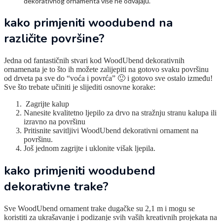
dekorativnog ornamenta više ne odvajaju.
kako primjeniti woodubend na
različite površine?
Jedna od fantastičnih stvari kod WoodUbend dekorativnih
ornamenata je to što ih možete zalijepiti na gotovo svaku površinu
od drveta pa sve do “voća i povrća” 🙂 i gotovo sve ostalo između!
Sve što trebate učiniti je slijediti osnovne korake:
Zagrijte kalup
Nanesite kvalitetno ljepilo za drvo na stražnju stranu kalupa ili
izravno na površinu
Pritisnite savitljivi WoodUbend dekorativni ornament na
površinu.
Još jednom zagrijte i uklonite višak ljepila.
kako primjeniti woodubend
dekorativne trake?
Sve WoodUbend ornament trake dugačke su 2,1 m i mogu se
koristiti za ukrašavanje i podizanje svih vaših kreativnih projekata na