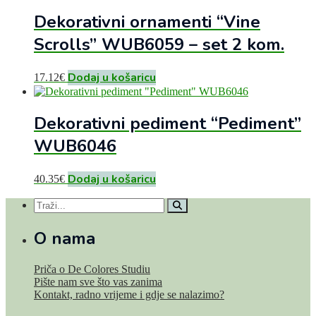
Dekorativni ornamenti “Vine
Scrolls” WUB6059 – set 2 kom.
Dodaj u košaricu
17.12
€
Dekorativni pediment “Pediment”
WUB6046
Dodaj u košaricu
40.35
€
O nama
Priča o De Colores Studiu
Pište nam sve što vas zanima
Kontakt, radno vrijeme i gdje se nalazimo?