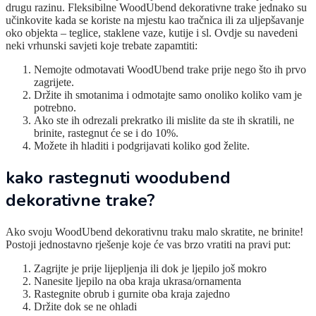
drugu razinu. Fleksibilne WoodUbend dekorativne trake jednako su
učinkovite kada se koriste na mjestu kao tračnica ili za uljepšavanje
oko objekta – teglice, staklene vaze, kutije i sl. Ovdje su navedeni
neki vrhunski savjeti koje trebate zapamtiti:
Nemojte odmotavati WoodUbend trake prije nego što ih prvo
zagrijete.
Držite ih smotanima i odmotajte samo onoliko koliko vam je
potrebno.
Ako ste ih odrezali prekratko ili mislite da ste ih skratili, ne
brinite, rastegnut će se i do 10%.
Možete ih hladiti i podgrijavati koliko god želite.
kako rastegnuti woodubend
dekorativne trake?
Ako svoju WoodUbend dekorativnu traku malo skratite, ne brinite!
Postoji jednostavno rješenje koje će vas brzo vratiti na pravi put:
Zagrijte je prije lijepljenja ili dok je ljepilo još mokro
Nanesite ljepilo na oba kraja ukrasa/ornamenta
Rastegnite obrub i gurnite oba kraja zajedno
Držite dok se ne ohladi