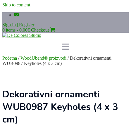
Skip to content
Sign In | Register
0 items - 0.00€
Checkout
Početna
/
WoodUbend® proizvodi
/ Dekorativni ornamenti
WUB0987 Keyholes (4 x 3 cm)
Dekorativni ornamenti
WUB0987 Keyholes (4 x 3
cm)