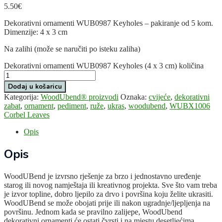
5.50
€
Dekorativni ornamenti WUB0987 Keyholes – pakiranje od 5 kom.
Dimenzije: 4 x 3 cm
Na zalihi (može se naručiti po isteku zaliha)
Dekorativni ornamenti WUB0987 Keyholes (4 x 3 cm) količina
Dodaj u košaricu
Kategorija:
WoodUbend® proizvodi
Oznaka:
cvijeće
,
dekorativni
zabat
,
ornament
,
pediment
,
ruže
,
ukras
,
woodubend
,
WUBX1006
Corbel Leaves
Opis
Opis
WoodUBend je izvrsno rješenje za brzo i jednostavno uređenje
starog ili novog namještaja ili kreativnog projekta. Sve što vam treba
je izvor topline, dobro ljepilo za drvo i površina koju želite ukrasiti.
WoodUBend se može obojati prije ili nakon ugradnje/ljepljenja na
površinu. Jednom kada se pravilno zalijepe, WoodUbend
dekorativni ornamenti će ostati čvrsti i na mjestu desetljećima.