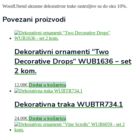
WoodUbend ukrasne dekorativne trake rastezljive su do oko 10%.
Povezani proizvodi
Dekorativni ornamenti “Two
Decorative Drops” WUB1636 – set
2 kom.
Dodaj u košaricu
12.08
€
Dekorativna traka WUBTR734.1
Dodaj u košaricu
24.00
€