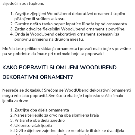
slijedećim postupkom:
Zagrijte zljepljeni WoodUbend dekorativni ornament toplim
pištoljem ili sušilom za kosu.
Gurnite nešto tanko poput lopatice ili noža ispod ornamenta.
Zatim odvojite fleksibilni WoodUbend ornament s površine.
Onda je WoodUbend dekorativni ornament spreman i za
ponovnu primjenu na drugom mjestu.
Možda ćete prilikom skidanja ornamenta i povući malo boje s površine
pa se pobrinite da imate pri ruci malo boje za popravak!
KAKO POPRAVITI SLOMLJENI WOODUBEND
DEKORATIVNI ORNAMENT?
Nesreće se događaju! Srećom se WoodUbend dekorativni ornamenti
mogu vrlo lako popraviti. Sve što trebate je toplinsko sušilo i malo
ljepila za drvo:
Zagrijte oba dijela ornamenta
Nanesite ljepilo za drvo na oba slomljena kraja
Pritisnite oba djela zajedno
Uklonite višak ljepila
Držite dijelove zajedno dok se ne ohlade ili dok se dva dijela