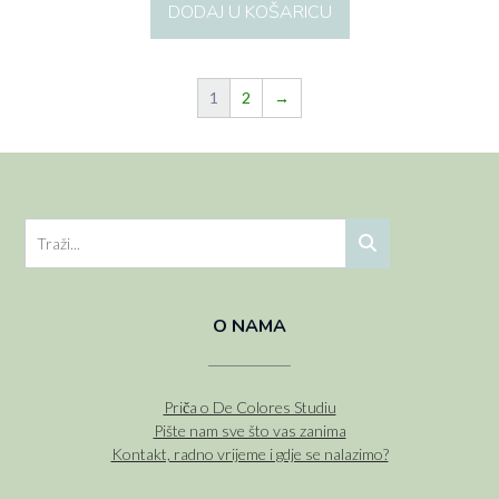
DODAJ U KOŠARICU
1
2
→
O NAMA
Priča o De Colores Studiu
Pište nam sve što vas zanima
Kontakt, radno vrijeme i gdje se nalazimo?