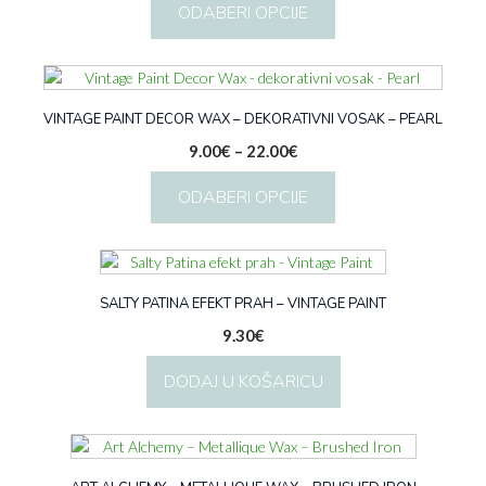
mogu
ODABERI OPCIJE
od
odabrati
9.00€
na
Ovaj
do
stranici
proizvod
22.00€
proizvoda
ima
više
VINTAGE PAINT DECOR WAX – DEKORATIVNI VOSAK – PEARL
varijanti.
Raspon
9.00
€
–
22.00
€
Opcije
cijena:
se
ODABERI OPCIJE
od
mogu
9.00€
odabrati
Ovaj
do
na
proizvod
22.00€
stranici
ima
proizvoda
više
SALTY PATINA EFEKT PRAH – VINTAGE PAINT
varijanti.
9.30
€
Opcije
se
DODAJ U KOŠARICU
mogu
odabrati
na
stranici
proizvoda