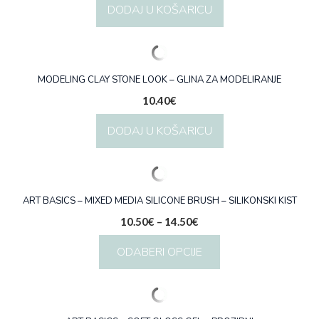
DODAJ U KOŠARICU
MODELING CLAY STONE LOOK – GLINA ZA MODELIRANJE
10.40
€
DODAJ U KOŠARICU
ART BASICS – MIXED MEDIA SILICONE BRUSH – SILIKONSKI KIST
Raspon
10.50
€
–
14.50
€
cijena:
ODABERI OPCIJE
od
10.50€
Ovaj
do
proizvod
14.50€
ima