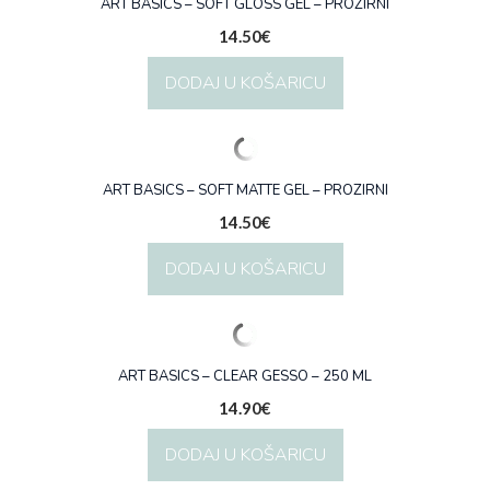
više
ART BASICS – SOFT GLOSS GEL – PROZIRNI
varijanti.
14.50
€
Opcije
se
DODAJ U KOŠARICU
mogu
odabrati
na
stranici
proizvoda
ART BASICS – SOFT MATTE GEL – PROZIRNI
14.50
€
DODAJ U KOŠARICU
ART BASICS – CLEAR GESSO – 250 ML
14.90
€
DODAJ U KOŠARICU