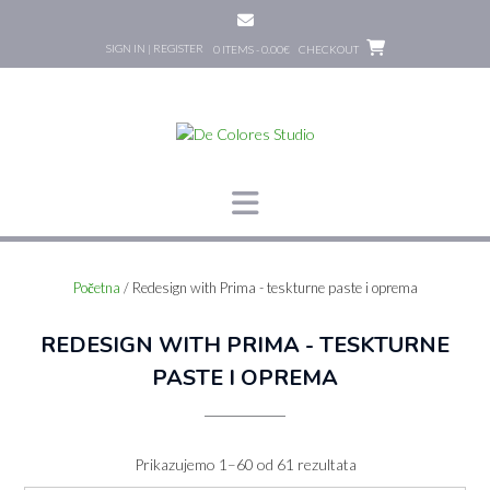
Skip
to
SIGN IN | REGISTER
0 ITEMS - 0.00€
CHECKOUT
content
Početna
/ Redesign with Prima - teskturne paste i oprema
REDESIGN WITH PRIMA - TESKTURNE
PASTE I OPREMA
Poredano
Prikazujemo 1–60 od 61 rezultata
po