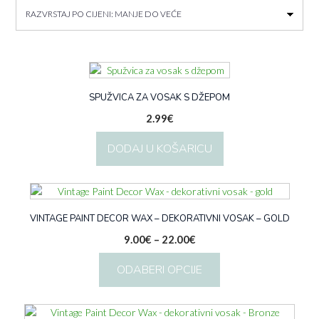
cijeni:
od
niske
do
visoke
SPUŽVICA ZA VOSAK S DŽEPOM
2.99
€
DODAJ U KOŠARICU
VINTAGE PAINT DECOR WAX – DEKORATIVNI VOSAK – GOLD
Raspon
9.00
€
–
22.00
€
cijena:
ODABERI OPCIJE
od
9.00€
Ovaj
do
proizvod
22.00€