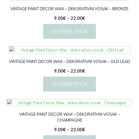
ima
više
VINTAGE PAINT DECOR WAX – DEKORATIVNI VOSAK – BRONZE
varijanti.
Raspon
9.00
€
–
22.00
€
Opcije
cijena:
se
ODABERI OPCIJE
od
mogu
9.00€
odabrati
Ovaj
do
na
proizvod
22.00€
stranici
ima
proizvoda
više
VINTAGE PAINT DECOR WAX – DEKORATIVNI VOSAK – OLD LEAD
varijanti.
Raspon
9.00
€
–
22.00
€
Opcije
cijena:
se
ODABERI OPCIJE
od
mogu
9.00€
odabrati
Ovaj
do
na
proizvod
22.00€
stranici
ima
proizvoda
više
VINTAGE PAINT DECOR WAX – DEKORATIVNI VOSAK –
CHAMPAGNE
varijanti.
Opcije
Raspon
9.00
€
–
22.00
€
se
cijena: