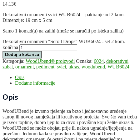
14.13
€
Dekorativni ornamenti svici WUB6024 – pakiranje od 2 kom.
Dimenzije: 19 cm x 5 cm
Samo 1 komad(a) na zalihi (može se naručiti po isteku zaliha)
Dekorativni ornamenti "Scroll Drops" WUB6024 - set 2 kom.
količina
Dodaj u košaricu
Kategorija:
WoodUbend® proizvodi
Oznaka:
6024
,
dekorativni
zabat
,
ornament
,
pediment
,
svici
,
ukras
,
woodubend
,
WUB6024
Opis
Dodatne informacije
Opis
WoodUBend je izvrsno rješenje za brzo i jednostavno uređenje
starog ili novog namještaja ili kreativnog projekta. Sve što vam treba
je izvor topline, dobro ljepilo za drvo i površina koju želite ukrasiti.
WoodUBend se može obojati prije ili nakon ugradnje/ljepljenja na
površinu. Jednom kada se pravilno zalijepe, WoodUbend
dekorativni ornamenti će ostati čvrsti i na mjestu desetljećima.