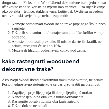
drugu razinu. Fleksibilne WoodUbend dekorativne trake jednako su
učinkovite kada se koriste na mjestu kao tračnica ili za uljepšavanje
oko objekta – teglice, staklene vaze, kutije i sl. Ovdje su navedeni
neki vrhunski savjeti koje trebate zapamtiti:
Nemojte odmotavati WoodUbend trake prije nego što ih prvo
zagrijete.
Držite ih smotanima i odmotajte samo onoliko koliko vam je
potrebno.
Ako ste ih odrezali prekratko ili mislite da ste ih skratili, ne
brinite, rastegnut će se i do 10%.
Možete ih hladiti i podgrijavati koliko god želite.
kako rastegnuti woodubend
dekorativne trake?
Ako svoju WoodUbend dekorativnu traku malo skratite, ne brinite!
Postoji jednostavno rješenje koje će vas brzo vratiti na pravi put:
Zagrijte je prije lijepljenja ili dok je ljepilo još mokro
Nanesite ljepilo na oba kraja ukrasa/ornamenta
Rastegnite obrub i gurnite oba kraja zajedno
Držite dok se ne ohladi