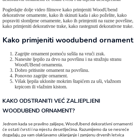
Pogledajte dolje video filmove kako primjeniti WoodUbend
dekorativne ornamente, kako ih skinuti kada i ako poželite, kako
popraviti slomljene ornamente, kako ih primjeniti na razne površine,
kako primjeniti dekorativne trake, kako rastegnuti dekorativne trake.
Kako primjeniti woodubend ornament
Zagrijte ornament pomoću sušila na vrući zrak.
Nanesite ljepilo za drvo na površinu i na stražnju stranu
WoodUBend ornamenta.
Dobro pritisnite ornament na površinu.
Ponovno zagrijte ornament.
Višak ljepila uklonite mokrim štapićem za uši, vlažnom
krpicom ili vlažnim kistom.
KAKO ODSTRANITI VEĆ ZALJEPLJENI
WOODUBEND ORNAMENT?
Jednom kada se pravilno zalijepe, WoodUbend dekorativni ornamenti
će ostati čvrsti i na mjestu desetljećima. Razumijemo da se nesreće
događaju, pa vam olakšavamo uklanjanje i zamjenu drvenih letvica