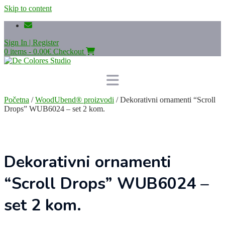
Skip to content
Sign In | Register
0 items - 0.00€
Checkout
Početna
/
WoodUbend® proizvodi
/ Dekorativni ornamenti “Scroll
Drops” WUB6024 – set 2 kom.
Dekorativni ornamenti
“Scroll Drops” WUB6024 –
set 2 kom.