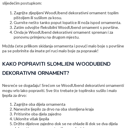
slijedećim postupkom:
Zagrijte zljepljeni WoodUbend dekorativni ornament toplim
pištoljem ili sušilom za kosu.
Gurnite nešto tanko poput lopatice ili noža ispod ornamenta.
Zatim odvojite fleksibilni WoodUbend ornament s površine.
Onda je WoodUbend dekorativni ornament spreman i za
ponovnu primjenu na drugom mjestu.
Možda ćete prilikom skidanja ornamenta i povući malo boje s površine
pa se pobrinite da imate pri ruci malo boje za popravak!
KAKO POPRAVITI SLOMLJENI WOODUBEND
DEKORATIVNI ORNAMENT?
Nesreće se događaju! Srećom se WoodUbend dekorativni ornamenti
mogu vrlo lako popraviti. Sve što trebate je toplinsko sušilo i malo
ljepila za drvo:
Zagrijte oba dijela ornamenta
Nanesite ljepilo za drvo na oba slomljena kraja
Pritisnite oba djela zajedno
Uklonite višak ljepila
Držite dijelove zajedno dok se ne ohlade ili dok se dva dijela