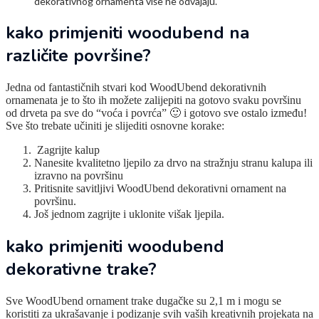
dekorativnog ornamenta više ne odvajaju.
kako primjeniti woodubend na
različite površine?
Jedna od fantastičnih stvari kod WoodUbend dekorativnih
ornamenata je to što ih možete zalijepiti na gotovo svaku površinu
od drveta pa sve do “voća i povrća” 🙂 i gotovo sve ostalo između!
Sve što trebate učiniti je slijediti osnovne korake:
Zagrijte kalup
Nanesite kvalitetno ljepilo za drvo na stražnju stranu kalupa ili
izravno na površinu
Pritisnite savitljivi WoodUbend dekorativni ornament na
površinu.
Još jednom zagrijte i uklonite višak ljepila.
kako primjeniti woodubend
dekorativne trake?
Sve WoodUbend ornament trake dugačke su 2,1 m i mogu se
koristiti za ukrašavanje i podizanje svih vaših kreativnih projekata na