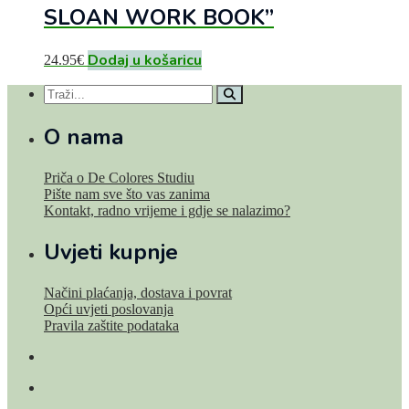
SLOAN WORK BOOK”
Dodaj u košaricu
24.95
€
O nama
Priča o De Colores Studiu
Pište nam sve što vas zanima
Kontakt, radno vrijeme i gdje se nalazimo?
Uvjeti kupnje
Načini plaćanja, dostava i povrat
Opći uvjeti poslovanja
Pravila zaštite podataka