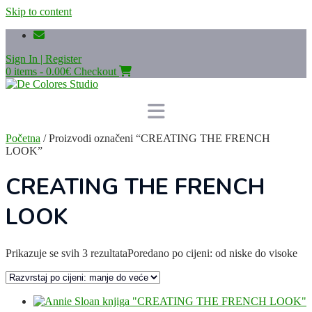
Skip to content
Sign In | Register
0 items - 0.00€
Checkout
Početna
/ Proizvodi označeni “CREATING THE FRENCH
LOOK”
CREATING THE FRENCH
LOOK
Prikazuje se svih 3 rezultata
Poredano po cijeni: od niske do visoke