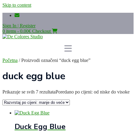
Skip to content
Sign In | Register
0 items - 0.00€
Checkout
Početna
/ Proizvodi označeni “duck egg blue”
duck egg blue
Prikazuje se svih 7 rezultata
Poredano po cijeni: od niske do visoke
Duck Egg Blue