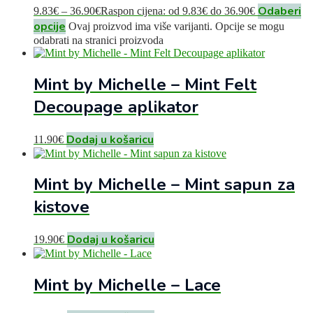
Odaberi
9.83
€
–
36.90
€
Raspon cijena: od 9.83€ do 36.90€
opcije
Ovaj proizvod ima više varijanti. Opcije se mogu
odabrati na stranici proizvoda
Mint by Michelle – Mint Felt
Decoupage aplikator
Dodaj u košaricu
11.90
€
Mint by Michelle – Mint sapun za
kistove
Dodaj u košaricu
19.90
€
Mint by Michelle – Lace