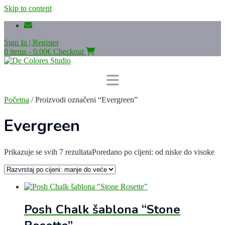
Skip to content
Sign In | Register
0 items - 0.00€
Checkout
Početna
/ Proizvodi označeni “Evergreen”
Evergreen
Prikazuje se svih 7 rezultata
Poredano po cijeni: od niske do visoke
Posh Chalk šablona “Stone