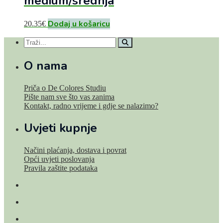
medium/srednja
Dodaj u košaricu
20.35
€
O nama
Priča o De Colores Studiu
Pište nam sve što vas zanima
Kontakt, radno vrijeme i gdje se nalazimo?
Uvjeti kupnje
Načini plaćanja, dostava i povrat
Opći uvjeti poslovanja
Pravila zaštite podataka