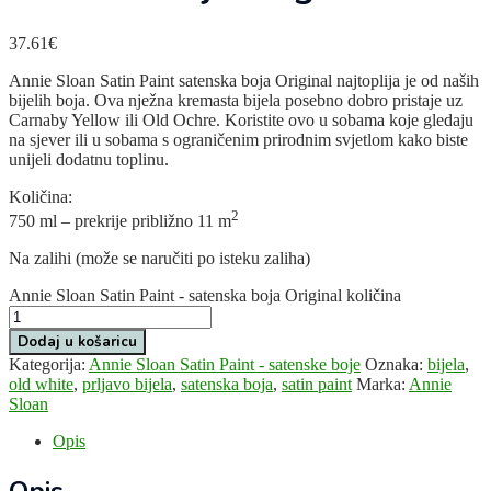
37.61
€
Annie Sloan Satin Paint satenska boja Original najtoplija je od naših
bijelih boja. Ova nježna kremasta bijela posebno dobro pristaje uz
Carnaby Yellow ili Old Ochre. Koristite ovo u sobama koje gledaju
na sjever ili u sobama s ograničenim prirodnim svjetlom kako biste
unijeli dodatnu toplinu.
Količina:
2
750 ml – prekrije približno 11 m
Na zalihi (može se naručiti po isteku zaliha)
Annie Sloan Satin Paint - satenska boja Original količina
Dodaj u košaricu
Kategorija:
Annie Sloan Satin Paint - satenske boje
Oznaka:
bijela
,
old white
,
prljavo bijela
,
satenska boja
,
satin paint
Marka:
Annie
Sloan
Opis