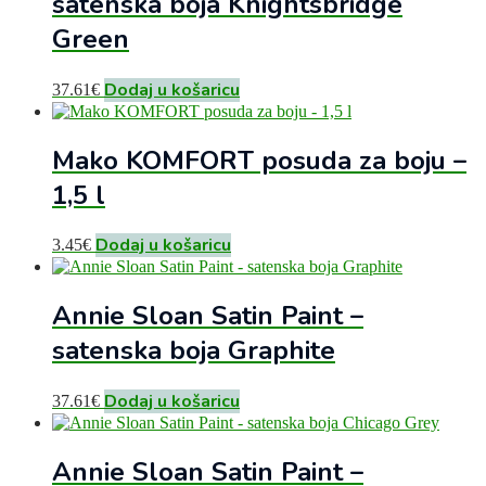
satenska boja Knightsbridge
Green
Dodaj u košaricu
37.61
€
Mako KOMFORT posuda za boju –
1,5 l
Dodaj u košaricu
3.45
€
Annie Sloan Satin Paint –
satenska boja Graphite
Dodaj u košaricu
37.61
€
Annie Sloan Satin Paint –