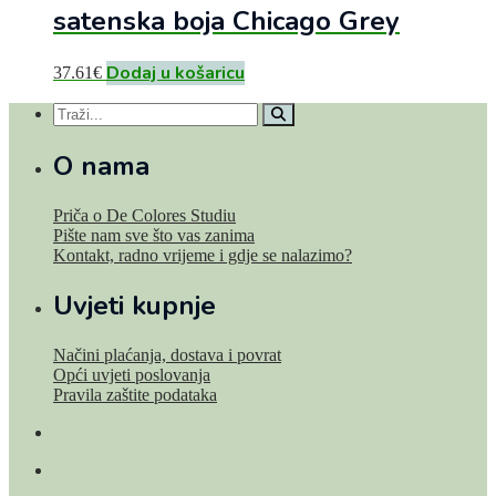
satenska boja Chicago Grey
Dodaj u košaricu
37.61
€
O nama
Priča o De Colores Studiu
Pište nam sve što vas zanima
Kontakt, radno vrijeme i gdje se nalazimo?
Uvjeti kupnje
Načini plaćanja, dostava i povrat
Opći uvjeti poslovanja
Pravila zaštite podataka