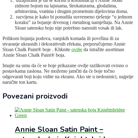
dizajnirana je da se koristi u kombinaciji s Annie Sloan
zidnom bojom na lajsnama, štrokaturama, glodalima,
arhitravima, vratima i drugim prometnim dijelovima doma.
razvijena je kako bi ponudila suvremeno rješenje “u jednom
koraku” za bojanje drvenog i metalnog namještaja. Na Annie
Sloan satensku boju nije potrebno nanositi vosak ili lak.
Prilikom bojanja podova, vanjskih komada ili površina ili za
stvaranje ukrasnih i dekorativnih efekata, preporučujemo Annie
Sloan Chalk Paint® boje . Kliknite
ovdje
da istražite asortiman
Annie Sloan Chalk Paint® boja.
Imajte na umu da će se boje prikazane ovdje razlikovati ovisno o
postavkama zaslona. Ne možemo jamčiti da će boje točno
odgovarati boji koju vidite na ekranu. Ako ste u nedoumici, najprije
naručite ton kartu.
Povezani proizvodi
Annie Sloan Satin Paint –