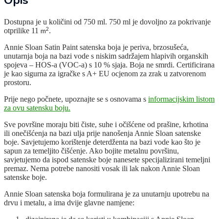
Opis
Dostupna je u količini od 750 ml. 750 ml je dovoljno za pokrivanje
2
otprilike 11
m
.
Annie Sloan Satin Paint satenska boja je periva, brzosušeća,
unutarnja boja na bazi vode s niskim sadržajem hlapivih organskih
spojeva – HOS-a (VOC-a) s 10 % sjaja. Boja ne smrdi. Certificirana
je kao sigurna za igračke s A+ EU ocjenom za zrak u zatvorenom
prostoru.
Prije nego počnete, upoznajte se s osnovama s
informacijskim listom
za ovu satensku boju.
Sve površine moraju biti čiste, suhe i očišćene od prašine, krhotina
ili onečišćenja na bazi ulja prije nanošenja Annie Sloan satenske
boje. Savjetujemo korištenje deterdženta na bazi vode kao što je
sapun za temeljito čišćenje. Ako bojite metalnu površinu,
savjetujemo da ispod satenske boje nanesete specijalizirani temeljni
premaz. Nema potrebe nanositi vosak ili lak nakon Annie Sloan
satenske boje.
Annie Sloan satenska boja formulirana je za unutarnju upotrebu na
drvu i metalu, a ima dvije glavne namjene: