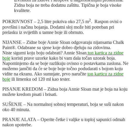
Zidna boja ne treba dodatnu zaštitu. Tipična je boja visoke
kvalitete.
2
POKRIVNOST – 2,5 litre pokriva oko 27,5 m
. Raspon ovisi o
površini i načinu bojanja. Dodatni sloj može biti potreban pri
prelasku iz svijetlih u tamne boje ili obrnuto.
NIJANSE – Zidne boje Annie Sloan odgovaraju nijansama Chalk
Paint®. Odabrane su sjene koje dobro djeluju na zidovima.
Niste sigurni koju boju odabrati? Annie Sloan
ton kartica za zidne
boje
koristi prave uzorke kako bi vam dala točan uzorak boja.
Napominjemo da se boje razlikuju ovisno o postavkama zaslona. Ne
možemo jamčiti da će se boje boje točno podudarati s bojom koju
vidite na ekranu. Ako sumnjate, prvo naručite
ton karticu za zidne
boje
ili limenku od 120 ml kao tester.
PISANJE KREDOM – Zidna boja Annie Sloan mat je boja na koju
možete kredom pisati i brisati.
SUŠENJE – Na normalnoj sobnoj temperaturi, boja se suši nakon
oko 40 minuta.
PRANJE ALATA – Operite četke i valjke u toploj sapunici odmah
nakon upotrebe.