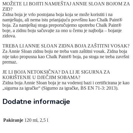
MOŽETE LI BOJITI NAMJEŠTAJ ANNIE SLOAN BOJOM ZA
ZID?
Zidna boja je vrlo postojana boja koja se može koristiti i na
namještaju, ali nema istu prianjajuću površinu kao Chalk Paint®
boja. Za namještaj stoga preporučujemo upotrebu Chalk Paint®
boje, a zidnu boju sačuvajte za ono u čemu je najbolja – bojanje
zidova.
TREBA LI ANNIE SLOAN ZIDNA BOJA ZAŠTITNI VOSAK?
Za Annie Sloan zidnu boju ne treba vam zaštitni vosak. Zidna boja
nije tako propusna kao Chalk Paint® boja, pa stoga ne treba završni
premaz.
JE LI BOJA NETOKSIČNA? DA LI JE SIGURNA ZA
KORIŠTENJE U DJEČJIM SOBAMA?
Zidna boja Annie Sloan boja je na vodenoj bazi i certificirana je kao
„sigurna za igračke“ (Sigurno za igračke, BS EN 71-3: 2013).
Dodatne informacije
Pakiranje
120 ml, 2,5 l