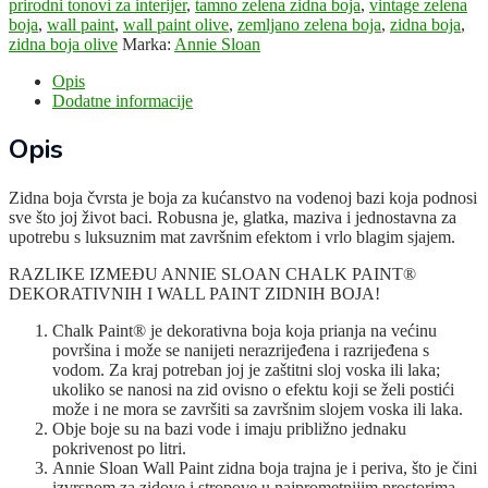
prirodni tonovi za interijer
,
tamno zelena zidna boja
,
vintage zelena
boja
,
wall paint
,
wall paint olive
,
zemljano zelena boja
,
zidna boja
,
zidna boja olive
Marka:
Annie Sloan
Opis
Dodatne informacije
Opis
Zidna boja čvrsta je boja za kućanstvo na vodenoj bazi koja podnosi
sve što joj život baci. Robusna je, glatka, maziva i jednostavna za
upotrebu s luksuznim mat završnim efektom i vrlo blagim sjajem.
RAZLIKE IZMEĐU ANNIE SLOAN CHALK PAINT®
DEKORATIVNIH I WALL PAINT ZIDNIH BOJA!
Chalk Paint® je dekorativna boja koja prianja na većinu
površina i može se nanijeti nerazrijeđena i razrijeđena s
vodom. Za kraj potreban joj je zaštitni sloj voska ili laka;
ukoliko se nanosi na zid ovisno o efektu koji se želi postići
može i ne mora se završiti sa završnim slojem voska ili laka.
Obje boje su na bazi vode i imaju približno jednaku
pokrivenost po litri.
Annie Sloan Wall Paint zidna boja trajna je i periva, što je čini
izvrsnom za zidove i stropove u najprometnijim prostorima.