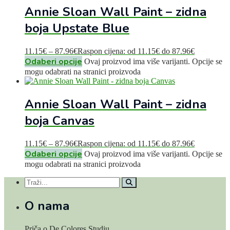
Annie Sloan Wall Paint – zidna
boja Upstate Blue
11.15
€
–
87.96
€
Raspon cijena: od 11.15€ do 87.96€
Odaberi opcije
Ovaj proizvod ima više varijanti. Opcije se
mogu odabrati na stranici proizvoda
Annie Sloan Wall Paint – zidna
boja Canvas
11.15
€
–
87.96
€
Raspon cijena: od 11.15€ do 87.96€
Odaberi opcije
Ovaj proizvod ima više varijanti. Opcije se
mogu odabrati na stranici proizvoda
O nama
Priča o De Colores Studiu