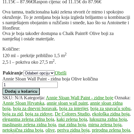
11.15
€
–
87.96
€
Raspon cijena: od 11.15€ do 87.96€
Ova tamna, tradicionalna kaki zelena stvorit će mirno i spokojno
okruženje. To je zemljana boja koja izgleda briljantno u kombinaciji
s namještajem obojanim u ružičasto i smeđe, kao što su Antoinette i
Honfleur.
Ova je boja također dostupna u Chalk Paint® Olive boji za
namještaj i ostale materijale.
Količine:
2
120 ml – prekrije približno 1,5 m
2
2,5 l – pokriva oko 27,5 m
.
Pakiranje
Obriši
Annie Sloan Wall Paint - zidna boja Olive količina
Dodaj u košaricu
SKU:
N/A
Kategorija:
Annie Sloan Wall Paint - zidne boje
Oznaka:
Annie Sloan Hrvatska
,
annie sloan wall paint
,
annie sloan zidna
boja
,
boja za dnevni boravak
,
boja za interijer
,
boja za spavaću sobu
,
boja za zid
,
boja za zidove
,
De Colores Studio
,
ekološka zidna boja
,
elegantna zelena zidna boja
,
kaki zelena boja
,
luksuzna zidna boja
,
maslinasto zelena zidna boja
,
mat zidna boja
,
mirna zelena boja
,
netoksična zidna boja
,
olive
,
periva zidna boja
,
prirodna zelena boja
,