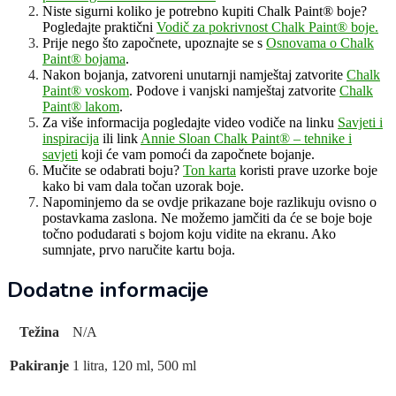
Niste sigurni koliko je potrebno kupiti Chalk Paint® boje?
Pogledajte praktični
Vodič za pokrivnost Chalk Paint® boje.
Prije nego što započnete, upoznajte se s
Osnovama o Chalk
Paint® bojama
.
Nakon bojanja, zatvoreni unutarnji namještaj zatvorite
Chalk
Paint® voskom
. Podove i vanjski namještaj zatvorite
Chalk
Paint® lakom
.
Za više informacija pogledajte video vodiče na linku
Savjeti i
inspiracija
ili link
Annie Sloan Chalk Paint® – tehnike i
savjeti
koji će vam pomoći da započnete bojanje.
Mučite se odabrati boju?
Ton karta
koristi prave uzorke boje
kako bi vam dala točan uzorak boje.
Napominjemo da se ovdje prikazane boje razlikuju ovisno o
postavkama zaslona. Ne možemo jamčiti da će se boje boje
točno podudarati s bojom koju vidite na ekranu. Ako
sumnjate, prvo naručite kartu boja.
Dodatne informacije
Težina
N/A
Pakiranje
1 litra, 120 ml, 500 ml