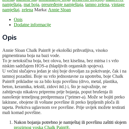
namještaja
,
mat boja
,
preuređenje namještaja
,
tamno zelena
,
vintage
namještaj
,
zelena
Marka:
Annie Sloan
Opis
Dodatne informacije
Opis
Annie Sloan Chalk Paint® je ekološki prihvatljiva, visoko
pigmentirana boja na bazi vode.
To je netoksična boja, bez olova, bez kiselina, bez mirisa i s vrlo
niskim sadržajem HOS-a (hlapljivih organskih spojeva).
U većini slučajeva jedan je sloj boje dovoljan za pokrivanje, čak i na
tamnoj pozadini. Boje su vrlo jednostavne za upotrebu, boje Chalk
Paint® prikladne su za bilo koju površinu (drvo, metal, plastika,
beton, keramika, tekstil, zidovi itd.) i, što je najvažnije, ne
zahtijevaju nikakvu pripremu prije bojanja, poput brušenja ili
nanošenje temeljnog predpremaza (“primer-a). Može se bojiti preko
lakirane, obojene ili voštane površine ili preko ljepljenih ploča ili
tapeta. Prekriva uglavnom sve površine. Prije uvijek možete testirati
mali komad površine.
Nakon bojanja potrebno je namještaj ili površinu zaštiti slojem
prozirnog voska Chalk Paint®.