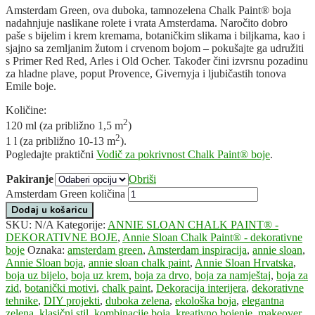
Amsterdam Green, ova duboka, tamnozelena Chalk Paint® boja
nadahnjuje naslikane rolete i vrata Amsterdama. Naročito dobro
paše s bijelim i krem ​​kremama, botaničkim slikama i biljkama, kao i
sjajno sa zemljanim žutom i crvenom bojom – pokušajte ga udružiti
s Primer Red Red, Arles i Old Ocher. Također čini izvrsnu pozadinu
za hladne plave, poput Provence, Givernyja i ljubičastih tonova
Emile boje.
Količine:
2
120 ml (za približno 1,5 m
)
2
1 l (za približno 10-13 m
).
Pogledajte praktični
Vodič za pokrivnost Chalk Paint® boje
.
Pakiranje
Obriši
Amsterdam Green količina
Dodaj u košaricu
SKU:
N/A
Kategorije:
ANNIE SLOAN CHALK PAINT® -
DEKORATIVNE BOJE
,
Annie Sloan Chalk Paint® - dekorativne
boje
Oznaka:
amsterdam green
,
Amsterdam inspiracija
,
annie sloan
,
Annie Sloan boja
,
annie sloan chalk paint
,
Annie Sloan Hrvatska
,
boja uz bijelo
,
boja uz krem
,
boja za drvo
,
boja za namještaj
,
boja za
zid
,
botanički motivi
,
chalk paint
,
Dekoracija interijera
,
dekorativne
tehnike
,
DIY projekti
,
duboka zelena
,
ekološka boja
,
elegantna
zelena
,
klasični stil
,
kombinacije boja
,
kreativno bojenje
,
makeover