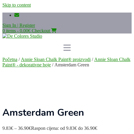
Skip to content
Sign In | Register
0 items - 0.00€
Checkout
Početna
/
Annie Sloan Chalk Paint® proizvodi
/
Annie Sloan Chalk
Paint® - dekorativne boje
/ Amsterdam Green
Amsterdam Green
9.83
€
–
36.90
€
Raspon cijena: od 9.83€ do 36.90€