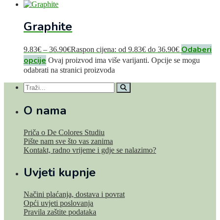
Graphite
Odaberi
9.83
€
–
36.90
€
Raspon cijena: od 9.83€ do 36.90€
opcije
Ovaj proizvod ima više varijanti. Opcije se mogu
odabrati na stranici proizvoda
O nama
Priča o De Colores Studiu
Pište nam sve što vas zanima
Kontakt, radno vrijeme i gdje se nalazimo?
Uvjeti kupnje
Načini plaćanja, dostava i povrat
Opći uvjeti poslovanja
Pravila zaštite podataka