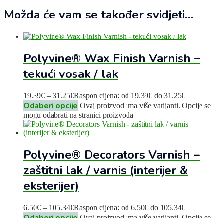
Možda će vam se također svidjeti…
Polyvine® Wax Finish Varnish –
tekući vosak / lak
19.39
€
–
31.25
€
Raspon cijena: od 19.39€ do 31.25€
Odaberi opcije
Ovaj proizvod ima više varijanti. Opcije se
mogu odabrati na stranici proizvoda
Polyvine® Decorators Varnish –
zaštitni lak / varnis (interijer &
eksterijer)
6.50
€
–
105.34
€
Raspon cijena: od 6.50€ do 105.34€
Odaberi opcije
Ovaj proizvod ima više varijanti. Opcije se