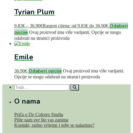
Tyrian Plum
Odaberi
9.83
€
–
36.90
€
Raspon cijena: od 9.83€ do 36.90€
opcije
Ovaj proizvod ima više varijanti. Opcije se mogu
odabrati na stranici proizvoda
Emile
Odaberi opcije
36.90
€
Ovaj proizvod ima više varijanti.
Opcije se mogu odabrati na stranici proizvoda
O nama
Priča o De Colores Studiu
Pište nam sve što vas zanima
Kontakt, radno vrijeme i gdje se nalazimo?