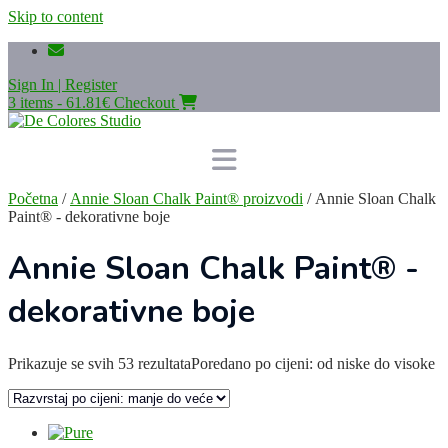
Skip to content
Sign In | Register
3 items - 61.81€
Checkout
Početna
/
Annie Sloan Chalk Paint® proizvodi
/ Annie Sloan Chalk
Paint® - dekorativne boje
Annie Sloan Chalk Paint® -
dekorativne boje
Prikazuje se svih 53 rezultata
Poredano po cijeni: od niske do visoke