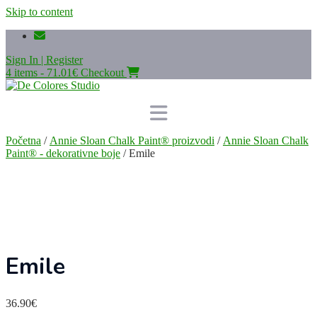
Skip to content
Sign In | Register
4 items - 71.01€
Checkout
Početna
/
Annie Sloan Chalk Paint® proizvodi
/
Annie Sloan Chalk
Paint® - dekorativne boje
/ Emile
Emile
36.90
€