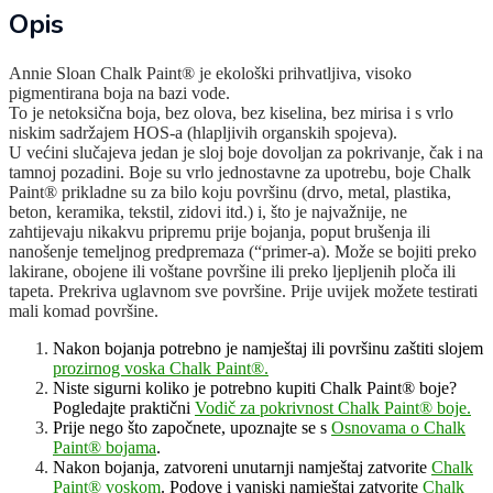
Opis
Annie Sloan Chalk Paint® je ekološki prihvatljiva, visoko
pigmentirana boja na bazi vode.
To je netoksična boja, bez olova, bez kiselina, bez mirisa i s vrlo
niskim sadržajem HOS-a (hlapljivih organskih spojeva).
U većini slučajeva jedan je sloj boje dovoljan za pokrivanje, čak i na
tamnoj pozadini. Boje su vrlo jednostavne za upotrebu, boje Chalk
Paint® prikladne su za bilo koju površinu (drvo, metal, plastika,
beton, keramika, tekstil, zidovi itd.) i, što je najvažnije, ne
zahtijevaju nikakvu pripremu prije bojanja, poput brušenja ili
nanošenje temeljnog predpremaza (“primer-a). Može se bojiti preko
lakirane, obojene ili voštane površine ili preko ljepljenih ploča ili
tapeta. Prekriva uglavnom sve površine. Prije uvijek možete testirati
mali komad površine.
Nakon bojanja potrebno je namještaj ili površinu zaštiti slojem
prozirnog voska Chalk Paint®.
Niste sigurni koliko je potrebno kupiti Chalk Paint® boje?
Pogledajte praktični
Vodič za pokrivnost Chalk Paint® boje.
Prije nego što započnete, upoznajte se s
Osnovama o Chalk
Paint® bojama
.
Nakon bojanja, zatvoreni unutarnji namještaj zatvorite
Chalk
Paint® voskom
. Podove i vanjski namještaj zatvorite
Chalk