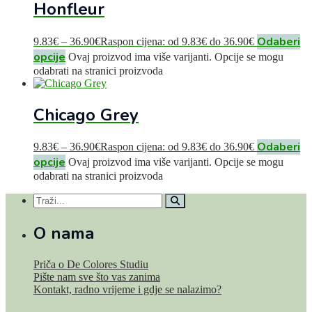
Honfleur
Odaberi
9.83
€
–
36.90
€
Raspon cijena: od 9.83€ do 36.90€
opcije
Ovaj proizvod ima više varijanti. Opcije se mogu
odabrati na stranici proizvoda
Chicago Grey
Odaberi
9.83
€
–
36.90
€
Raspon cijena: od 9.83€ do 36.90€
opcije
Ovaj proizvod ima više varijanti. Opcije se mogu
odabrati na stranici proizvoda
O nama
Priča o De Colores Studiu
Pište nam sve što vas zanima
Kontakt, radno vrijeme i gdje se nalazimo?