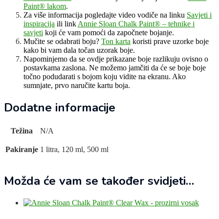
Paint® lakom
.
Za više informacija pogledajte video vodiče na linku
Savjeti i
inspiracija
ili link
Annie Sloan Chalk Paint® – tehnike i
savjeti
koji će vam pomoći da započnete bojanje.
Mučite se odabrati boju?
Ton karta
koristi prave uzorke boje
kako bi vam dala točan uzorak boje.
Napominjemo da se ovdje prikazane boje razlikuju ovisno o
postavkama zaslona. Ne možemo jamčiti da će se boje boje
točno podudarati s bojom koju vidite na ekranu. Ako
sumnjate, prvo naručite kartu boja.
Dodatne informacije
Težina
N/A
Pakiranje
1 litra, 120 ml, 500 ml
Možda će vam se također svidjeti…