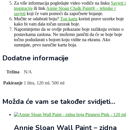
Za više informacija pogledajte video vodiče na linku
Savjeti i
inspiracija
ili link
Annie Sloan Chalk Paint® – tehnike i
savjeti
koji će vam pomoći da započnete bojanje.
Mučite se odabrati boju?
Ton karta
koristi prave uzorke boje
kako bi vam dala točan uzorak boje.
Napominjemo da se ovdje prikazane boje razlikuju ovisno o
postavkama zaslona. Ne možemo jamčiti da će se boje boje
točno podudarati s bojom koju vidite na ekranu. Ako
sumnjate, prvo naručite kartu boja.
Dodatne informacije
Težina
N/A
Pakiranje
1 litra, 120 ml, 500 ml
Možda će vam se također svidjeti…
Annie Sloan Wall Paint – zidna