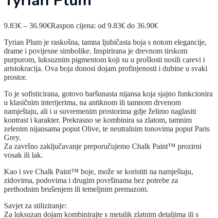
Tyrian Plum
9.83
€
–
36.90
€
Raspon cijena: od 9.83€ do 36.90€
Tyrian Plum je raskošna, tamna ljubičasta boja s notom elegancije,
drame i povijesne simbolike. Inspirirana je drevnom tirskom
purpurom, luksuznim pigmentom koji su u prošlosti nosili carevi i
aristokracija. Ova boja donosi dojam profinjenosti i dubine u svaki
prostor.
To je sofisticirana, gotovo baršunasta nijansa koja sjajno funkcionira
u klasičnim interijerima, na antiknom ili tamnom drvenom
namještaju, ali i u suvremenim prostorima gdje želimo naglasiti
kontrast i karakter. Prekrasno se kombinira sa zlatom, tamnim
zelenim nijansama poput Olive, te neutralnim tonovima poput Paris
Grey.
Za završno zaključavanje preporučujemo Chalk Paint™ prozirni
vosak ili lak.
Kao i sve Chalk Paint™ boje, može se koristiti na namještaju,
zidovima, podovima i drugim površinama bez potrebe za
prethodnim brušenjem ili temeljnim premazom.
Savjet za stiliziranje:
Za luksuzan dojam kombinirajte s metalik zlatnim detaljima ili s