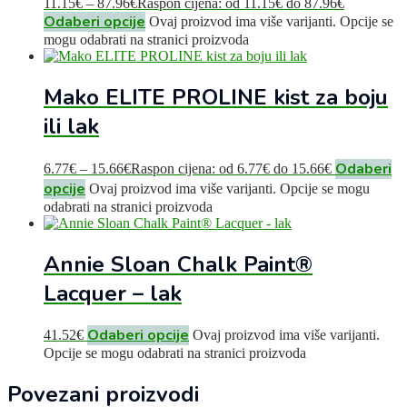
11.15
€
–
87.96
€
Raspon cijena: od 11.15€ do 87.96€
Odaberi opcije
Ovaj proizvod ima više varijanti. Opcije se
mogu odabrati na stranici proizvoda
Mako ELITE PROLINE kist za boju
ili lak
Odaberi
6.77
€
–
15.66
€
Raspon cijena: od 6.77€ do 15.66€
opcije
Ovaj proizvod ima više varijanti. Opcije se mogu
odabrati na stranici proizvoda
Annie Sloan Chalk Paint®
Lacquer – lak
Odaberi opcije
41.52
€
Ovaj proizvod ima više varijanti.
Opcije se mogu odabrati na stranici proizvoda
Povezani proizvodi