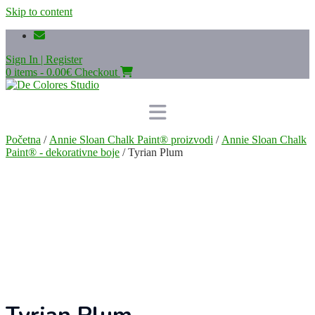
Skip to content
Sign In | Register
0 items - 0.00€
Checkout
Početna
/
Annie Sloan Chalk Paint® proizvodi
/
Annie Sloan Chalk
Paint® - dekorativne boje
/ Tyrian Plum