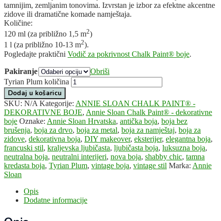
tamnijim, zemljanim tonovima. Izvrstan je izbor za efektne akcentne
zidove ili dramatične komade namještaja.
Količine:
2
120 ml (za približno 1,5 m
)
2
1 l (za približno 10-13 m
).
Pogledajte praktični
Vodič za pokrivnost Chalk Paint® boje
.
Pakiranje
Obriši
Tyrian Plum količina
Dodaj u košaricu
SKU:
N/A
Kategorije:
ANNIE SLOAN CHALK PAINT® -
DEKORATIVNE BOJE
,
Annie Sloan Chalk Paint® - dekorativne
boje
Oznake:
Annie Sloan Hrvatska
,
antička boja
,
boja bez
brušenja
,
boja za drvo
,
boja za metal
,
boja za namještaj
,
boja za
zidove
,
dekorativna boja
,
DIY makeover
,
eksterijer
,
elegantna boja
,
francuski stil
,
kraljevska ljubičasta
,
ljubičasta boja
,
luksuzna boja
,
neutralna boja
,
neutralni interijeri
,
nova boja
,
shabby chic
,
tamna
kredasta boja
,
Tyrian Plum
,
vintage boja
,
vintage stil
Marka:
Annie
Sloan
Opis
Dodatne informacije