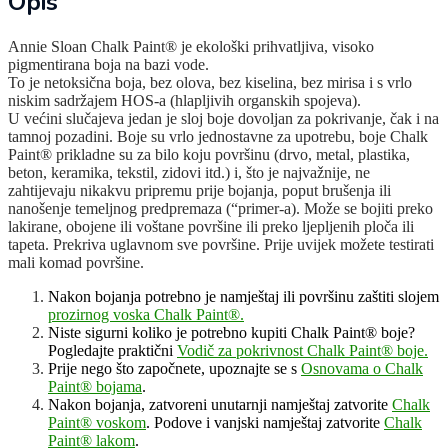
Opis
Annie Sloan Chalk Paint® je ekološki prihvatljiva, visoko
pigmentirana boja na bazi vode.
To je netoksična boja, bez olova, bez kiselina, bez mirisa i s vrlo
niskim sadržajem HOS-a (hlapljivih organskih spojeva).
U većini slučajeva jedan je sloj boje dovoljan za pokrivanje, čak i na
tamnoj pozadini. Boje su vrlo jednostavne za upotrebu, boje Chalk
Paint® prikladne su za bilo koju površinu (drvo, metal, plastika,
beton, keramika, tekstil, zidovi itd.) i, što je najvažnije, ne
zahtijevaju nikakvu pripremu prije bojanja, poput brušenja ili
nanošenje temeljnog predpremaza (“primer-a). Može se bojiti preko
lakirane, obojene ili voštane površine ili preko ljepljenih ploča ili
tapeta. Prekriva uglavnom sve površine. Prije uvijek možete testirati
mali komad površine.
Nakon bojanja potrebno je namještaj ili površinu zaštiti slojem
prozirnog voska Chalk Paint®.
Niste sigurni koliko je potrebno kupiti Chalk Paint® boje?
Pogledajte praktični
Vodič za pokrivnost Chalk Paint® boje.
Prije nego što započnete, upoznajte se s
Osnovama o Chalk
Paint® bojama
.
Nakon bojanja, zatvoreni unutarnji namještaj zatvorite
Chalk
Paint® voskom
. Podove i vanjski namještaj zatvorite
Chalk
Paint® lakom
.