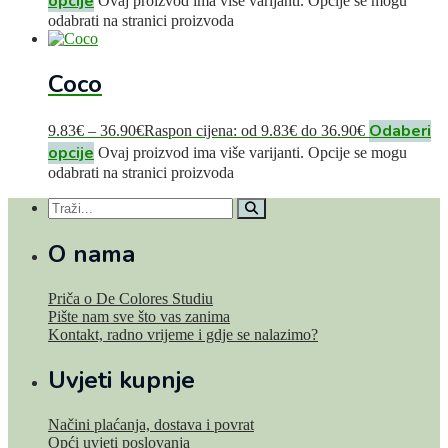
opcije
Ovaj proizvod ima više varijanti. Opcije se mogu
odabrati na stranici proizvoda
Coco
Odaberi
9.83
€
–
36.90
€
Raspon cijena: od 9.83€ do 36.90€
opcije
Ovaj proizvod ima više varijanti. Opcije se mogu
odabrati na stranici proizvoda
O nama
Priča o De Colores Studiu
Pište nam sve što vas zanima
Kontakt, radno vrijeme i gdje se nalazimo?
Uvjeti kupnje
Načini plaćanja, dostava i povrat
Opći uvjeti poslovanja