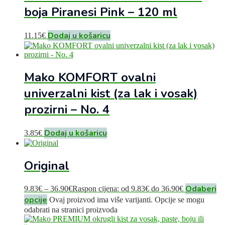
boja Piranesi Pink – 120 ml
Dodaj u košaricu
11.15
€
Mako KOMFORT ovalni
univerzalni kist (za lak i vosak)
prozirni – No. 4
Dodaj u košaricu
3.85
€
Original
Odaberi
9.83
€
–
36.90
€
Raspon cijena: od 9.83€ do 36.90€
opcije
Ovaj proizvod ima više varijanti. Opcije se mogu
odabrati na stranici proizvoda