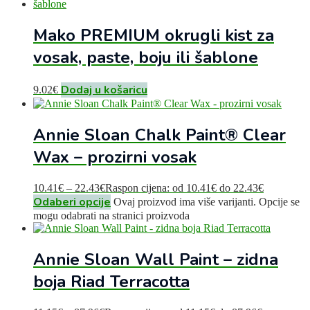
Mako PREMIUM okrugli kist za
vosak, paste, boju ili šablone
Dodaj u košaricu
9.02
€
Annie Sloan Chalk Paint® Clear
Wax – prozirni vosak
10.41
€
–
22.43
€
Raspon cijena: od 10.41€ do 22.43€
Odaberi opcije
Ovaj proizvod ima više varijanti. Opcije se
mogu odabrati na stranici proizvoda
Annie Sloan Wall Paint – zidna
boja Riad Terracotta