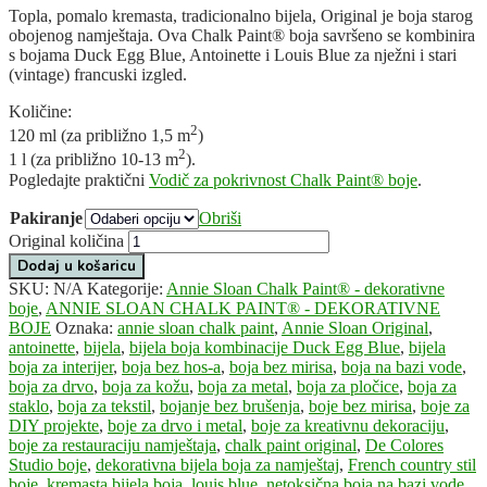
Topla, pomalo kremasta, tradicionalno bijela, Original je boja starog
obojenog namještaja. Ova Chalk Paint® boja savršeno se kombinira
s bojama Duck Egg Blue, Antoinette i Louis Blue za nježni i stari
(vintage) francuski izgled.
Količine:
2
120 ml (za približno 1,5 m
)
2
1 l (za približno 10-13 m
).
Pogledajte praktični
Vodič za pokrivnost Chalk Paint® boje
.
Pakiranje
Obriši
Original količina
Dodaj u košaricu
SKU:
N/A
Kategorije:
Annie Sloan Chalk Paint® - dekorativne
boje
,
ANNIE SLOAN CHALK PAINT® - DEKORATIVNE
BOJE
Oznaka:
annie sloan chalk paint
,
Annie Sloan Original
,
antoinette
,
bijela
,
bijela boja kombinacije Duck Egg Blue
,
bijela
boja za interijer
,
boja bez hos-a
,
boja bez mirisa
,
boja na bazi vode
,
boja za drvo
,
boja za kožu
,
boja za metal
,
boja za pločice
,
boja za
staklo
,
boja za tekstil
,
bojanje bez brušenja
,
boje bez mirisa
,
boje za
DIY projekte
,
boje za drvo i metal
,
boje za kreativnu dekoraciju
,
boje za restauraciju namještaja
,
chalk paint original
,
De Colores
Studio boje
,
dekorativna bijela boja za namještaj
,
French country stil
boje
,
kremasta bijela boja
,
louis blue
,
netoksična boja na bazi vode
,