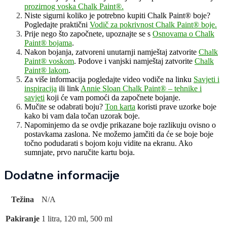
prozirnog voska Chalk Paint®.
Niste sigurni koliko je potrebno kupiti Chalk Paint® boje?
Pogledajte praktični
Vodič za pokrivnost Chalk Paint® boje.
Prije nego što započnete, upoznajte se s
Osnovama o Chalk
Paint® bojama
.
Nakon bojanja, zatvoreni unutarnji namještaj zatvorite
Chalk
Paint® voskom
. Podove i vanjski namještaj zatvorite
Chalk
Paint® lakom
.
Za više informacija pogledajte video vodiče na linku
Savjeti i
inspiracija
ili link
Annie Sloan Chalk Paint® – tehnike i
savjeti
koji će vam pomoći da započnete bojanje.
Mučite se odabrati boju?
Ton karta
koristi prave uzorke boje
kako bi vam dala točan uzorak boje.
Napominjemo da se ovdje prikazane boje razlikuju ovisno o
postavkama zaslona. Ne možemo jamčiti da će se boje boje
točno podudarati s bojom koju vidite na ekranu. Ako
sumnjate, prvo naručite kartu boja.
Dodatne informacije
Težina
N/A
Pakiranje
1 litra, 120 ml, 500 ml