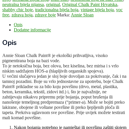
neutralna bijela nijansa
,
original
,
Original Chalk Paint Hrvatska
,
shabby chic boje
,
tradicionalna bijela boja
,
vintage bijela boja
,
voc
free
,
zdrava boja
,
zdrave boje
Marka:
Annie Sloan
Opis
Dodatne informacije
Opis
Annie Sloan Chalk Paint® je ekološki prihvatljiva, visoko
pigmentirana boja na bazi vode.
To je netoksična boja, bez olova, bez kiselina, bez mirisa i s vrlo
niskim sadržajem HOS-a (hlapljivih organskih spojeva).
U većini slučajeva jedan je sloj boje dovoljan za pokrivanje, čak i na
tamnoj pozadini. Boje su vrlo jednostavne za upotrebu, boje Chalk
Paint® prikladne su za bilo koju površinu (drvo, metal, plastika,
beton, keramika, tekstil, zidovi itd.) i, što je najvažnije, ne
zahtijevaju nikakvu pripremu prije bojanja, poput brušenja ili
nanošenje temeljnog predpremaza (“primer-a). Može se bojiti preko
lakirane, obojene ili voštane površine ili preko ljepljenih ploča ili
tapeta. Prekriva uglavnom sve površine. Prije uvijek možete testirati
mali komad površine.
Nakon bojanja potrebno je namještaj ili površinu zaštiti slojem