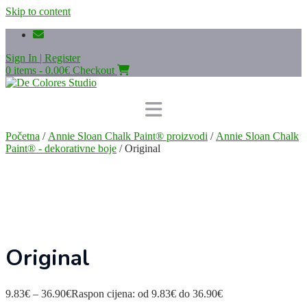
Skip to content
Sign In | Register
0 items - 0.00€
Checkout
Početna
/
Annie Sloan Chalk Paint® proizvodi
/
Annie Sloan Chalk
Paint® - dekorativne boje
/ Original
Original
9.83
€
–
36.90
€
Raspon cijena: od 9.83€ do 36.90€