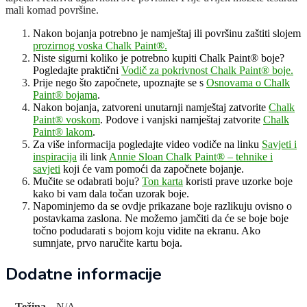
mali komad površine.
Nakon bojanja potrebno je namještaj ili površinu zaštiti slojem
prozirnog voska Chalk Paint®.
Niste sigurni koliko je potrebno kupiti Chalk Paint® boje?
Pogledajte praktični
Vodič za pokrivnost Chalk Paint® boje.
Prije nego što započnete, upoznajte se s
Osnovama o Chalk
Paint® bojama
.
Nakon bojanja, zatvoreni unutarnji namještaj zatvorite
Chalk
Paint® voskom
. Podove i vanjski namještaj zatvorite
Chalk
Paint® lakom
.
Za više informacija pogledajte video vodiče na linku
Savjeti i
inspiracija
ili link
Annie Sloan Chalk Paint® – tehnike i
savjeti
koji će vam pomoći da započnete bojanje.
Mučite se odabrati boju?
Ton karta
koristi prave uzorke boje
kako bi vam dala točan uzorak boje.
Napominjemo da se ovdje prikazane boje razlikuju ovisno o
postavkama zaslona. Ne možemo jamčiti da će se boje boje
točno podudarati s bojom koju vidite na ekranu. Ako
sumnjate, prvo naručite kartu boja.
Dodatne informacije
Težina
N/A