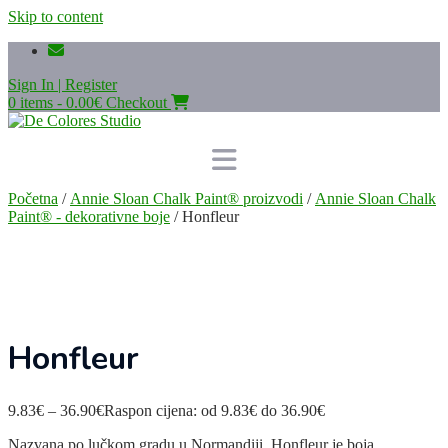
Skip to content
Sign In | Register
0 items - 0.00€
Checkout
Početna
/
Annie Sloan Chalk Paint® proizvodi
/
Annie Sloan Chalk
Paint® - dekorativne boje
/ Honfleur
Honfleur
9.83
€
–
36.90
€
Raspon cijena: od 9.83€ do 36.90€
Nazvana po lučkom gradu u Normandiji, Honfleur je boja