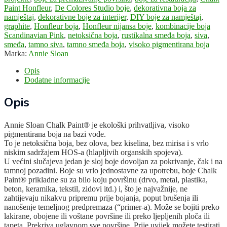
Paint Honfleur
,
De Colores Studio boje
,
dekorativna boja za
namještaj
,
dekorativne boje za interijer
,
DIY boje za namještaj
,
graphite
,
Honfleur boja
,
Honfleur nijansa boje
,
kombinacije boja
Scandinavian Pink
,
netoksična boja
,
rustikalna smeđa boja
,
siva
,
smeđa
,
tamno siva
,
tamno smeđa boja
,
visoko pigmentirana boja
Marka:
Annie Sloan
Opis
Dodatne informacije
Opis
Annie Sloan Chalk Paint® je ekološki prihvatljiva, visoko
pigmentirana boja na bazi vode.
To je netoksična boja, bez olova, bez kiselina, bez mirisa i s vrlo
niskim sadržajem HOS-a (hlapljivih organskih spojeva).
U većini slučajeva jedan je sloj boje dovoljan za pokrivanje, čak i na
tamnoj pozadini. Boje su vrlo jednostavne za upotrebu, boje Chalk
Paint® prikladne su za bilo koju površinu (drvo, metal, plastika,
beton, keramika, tekstil, zidovi itd.) i, što je najvažnije, ne
zahtijevaju nikakvu pripremu prije bojanja, poput brušenja ili
nanošenje temeljnog predpremaza (“primer-a). Može se bojiti preko
lakirane, obojene ili voštane površine ili preko ljepljenih ploča ili
tapeta. Prekriva uglavnom sve površine. Prije uvijek možete testirati