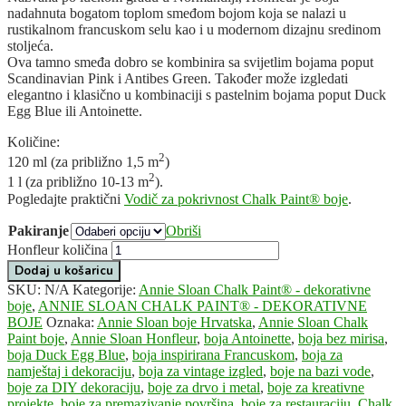
nadahnuta bogatom toplom smeđom bojom koja se nalazi u
rustikalnom francuskom selu kao i u modernom dizajnu sredinom
stoljeća.
Ova tamno smeđa dobro se kombinira sa svijetlim bojama poput
Scandinavian Pink i Antibes Green. Također može izgledati
elegantno i klasično u kombinaciji s pastelnim bojama poput Duck
Egg Blue ili Antoinette.
Količine:
2
120 ml (za približno 1,5 m
)
2
1 l (za približno 10-13 m
).
Pogledajte praktični
Vodič za pokrivnost Chalk Paint® boje
.
Pakiranje
Obriši
Honfleur količina
Dodaj u košaricu
SKU:
N/A
Kategorije:
Annie Sloan Chalk Paint® - dekorativne
boje
,
ANNIE SLOAN CHALK PAINT® - DEKORATIVNE
BOJE
Oznaka:
Annie Sloan boje Hrvatska
,
Annie Sloan Chalk
Paint boje
,
Annie Sloan Honfleur
,
boja Antoinette
,
boja bez mirisa
,
boja Duck Egg Blue
,
boja inspirirana Francuskom
,
boja za
namještaj i dekoraciju
,
boja za vintage izgled
,
boje na bazi vode
,
boje za DIY dekoraciju
,
boje za drvo i metal
,
boje za kreativne
projekte
,
boje za premazivanje površina
,
boje za restauraciju
,
Chalk