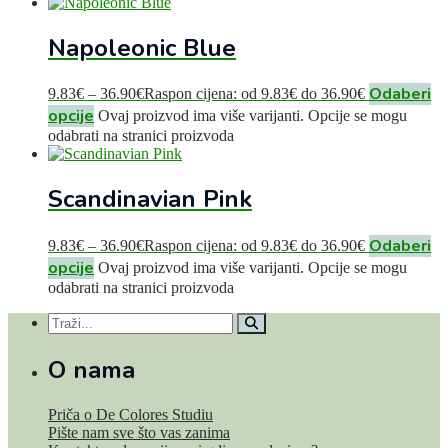
Napoleonic Blue
Odaberi
9.83
€
–
36.90
€
Raspon cijena: od 9.83€ do 36.90€
opcije
Ovaj proizvod ima više varijanti. Opcije se mogu
odabrati na stranici proizvoda
Scandinavian Pink
Odaberi
9.83
€
–
36.90
€
Raspon cijena: od 9.83€ do 36.90€
opcije
Ovaj proizvod ima više varijanti. Opcije se mogu
odabrati na stranici proizvoda
O nama
Priča o De Colores Studiu
Pište nam sve što vas zanima