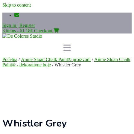
Skip to content
Sign In | Register
3 items - 61.18€
Checkout
Početna
/
Annie Sloan Chalk Paint® proizvodi
/
Annie Sloan Chalk
Paint® - dekorativne boje
/ Whistler Grey
Whistler Grey