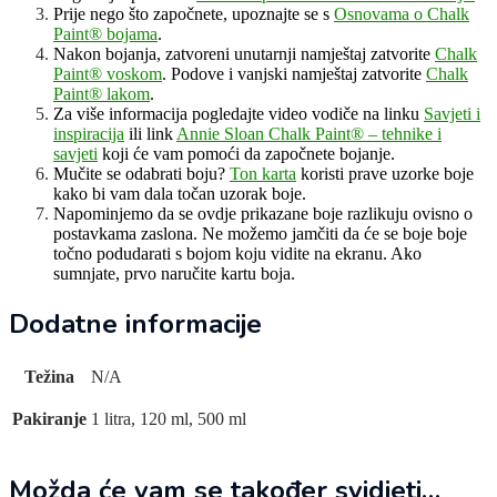
Prije nego što započnete, upoznajte se s
Osnovama o Chalk
Paint® bojama
.
Nakon bojanja, zatvoreni unutarnji namještaj zatvorite
Chalk
Paint® voskom
. Podove i vanjski namještaj zatvorite
Chalk
Paint® lakom
.
Za više informacija pogledajte video vodiče na linku
Savjeti i
inspiracija
ili link
Annie Sloan Chalk Paint® – tehnike i
savjeti
koji će vam pomoći da započnete bojanje.
Mučite se odabrati boju?
Ton karta
koristi prave uzorke boje
kako bi vam dala točan uzorak boje.
Napominjemo da se ovdje prikazane boje razlikuju ovisno o
postavkama zaslona. Ne možemo jamčiti da će se boje boje
točno podudarati s bojom koju vidite na ekranu. Ako
sumnjate, prvo naručite kartu boja.
Dodatne informacije
Težina
N/A
Pakiranje
1 litra, 120 ml, 500 ml
Možda će vam se također svidjeti…