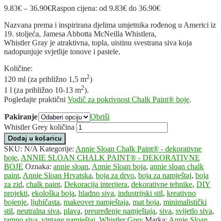
9.83
€
–
36.90
€
Raspon cijena: od 9.83€ do 36.90€
Nazvana prema i inspirirana djelima umjetnika rođenog u Americi iz
19. stoljeća, Jamesa Abbotta McNeilla Whistlera,
Whistler Gray je atraktivna, topla, uistinu svestrana siva koja
nadopunjuje svjetlije tonove i pastele.
Količine:
2
120 ml (za približno 1,5 m
)
2
1 l (za približno 10-13 m
).
Pogledajte praktični
Vodič za pokrivnost Chalk Paint® boje
.
Pakiranje
Obriši
Whistler Grey količina
Dodaj u košaricu
SKU:
N/A
Kategorije:
Annie Sloan Chalk Paint® - dekorativne
boje
,
ANNIE SLOAN CHALK PAINT® - DEKORATIVNE
BOJE
Oznaka:
annie sloan
,
Annie Sloan boja
,
annie sloan chalk
paint
,
Annie Sloan Hrvatska
,
boja za drvo
,
boja za namještaj
,
boja
za zid
,
chalk paint
,
Dekoracija interijera
,
dekorativne tehnike
,
DIY
projekti
,
ekološka boja
,
hladno siva
,
industrijski stil
,
kreativno
bojenje
,
ljubičasta
,
makeover namještaja
,
mat boja
,
minimalistički
stil
,
neutralna siva
,
plava
,
preuređenje namještaja
,
siva
,
svijetlo siva
,
tamno siva
,
vintage namještaj
,
Whistler Grey
Marka:
Annie Sloan