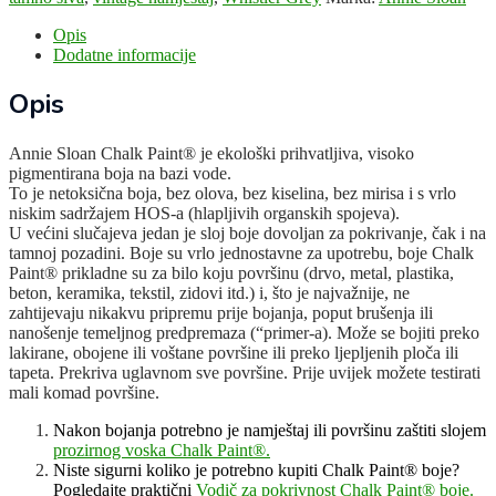
Opis
Dodatne informacije
Opis
Annie Sloan Chalk Paint® je ekološki prihvatljiva, visoko
pigmentirana boja na bazi vode.
To je netoksična boja, bez olova, bez kiselina, bez mirisa i s vrlo
niskim sadržajem HOS-a (hlapljivih organskih spojeva).
U većini slučajeva jedan je sloj boje dovoljan za pokrivanje, čak i na
tamnoj pozadini. Boje su vrlo jednostavne za upotrebu, boje Chalk
Paint® prikladne su za bilo koju površinu (drvo, metal, plastika,
beton, keramika, tekstil, zidovi itd.) i, što je najvažnije, ne
zahtijevaju nikakvu pripremu prije bojanja, poput brušenja ili
nanošenje temeljnog predpremaza (“primer-a). Može se bojiti preko
lakirane, obojene ili voštane površine ili preko ljepljenih ploča ili
tapeta. Prekriva uglavnom sve površine. Prije uvijek možete testirati
mali komad površine.
Nakon bojanja potrebno je namještaj ili površinu zaštiti slojem
prozirnog voska Chalk Paint®.
Niste sigurni koliko je potrebno kupiti Chalk Paint® boje?
Pogledajte praktični
Vodič za pokrivnost Chalk Paint® boje.