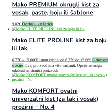
Mako PREMIUM okrugli kist za
vosak, paste, boju ili šablone
Dodaj u košaricu
9.02
€
Mako ELITE PROLINE kist za boju
ili lak
Odaberi
6.77
€
–
15.66
€
Raspon cijena: od 6.77€ do 15.66€
opcije
Ovaj proizvod ima više varijanti. Opcije se mogu
odabrati na stranici proizvoda
Mako KOMFORT ovalni
univerzalni kist (za lak i vosak)
prozirni – No. 4