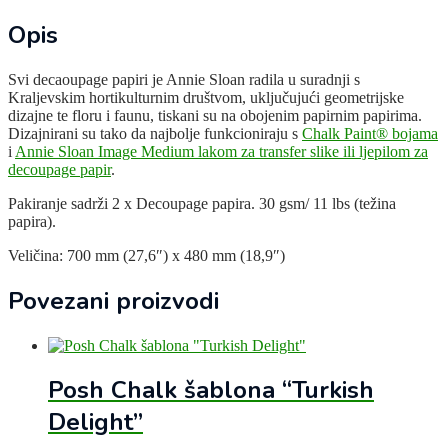
Opis
Svi decaoupage papiri je Annie Sloan radila u suradnji s
Kraljevskim hortikulturnim društvom, uključujući geometrijske
dizajne te floru i faunu, tiskani su na obojenim papirnim papirima.
Dizajnirani su tako da najbolje funkcioniraju s
Chalk Paint® bojama
i
Annie Sloan Image Medium lakom za transfer slike ili ljepilom za
decoupage papir
.
Pakiranje sadrži 2 x Decoupage papira. 30 gsm/ 11 lbs (težina
papira).
Veličina: 700 mm (27,6″) x 480 mm (18,9″)
Povezani proizvodi
Posh Chalk šablona “Turkish
Delight”