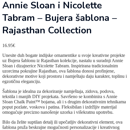
Annie Sloan i Nicolette
Tabram – Bujera šablona –
Rajasthan Collection
16.95
€
Unesite duh bogate indijske ornamentike u svoje kreativne projekte
uz Bujera šablonu iz Rajasthan kolekcije, nastalu u suradnji Annie
Sloan i dizajnerice Nicolette Tabram. Inspirirana tradicionalnim
uzorcima pokrajine Rajasthan, ova šablona donosi profinjene,
dekorativne motive koji prostoru i namještaju daju karakter, toplinu i
egzotičnu eleganciju.
Šablona je idealna za dekoriranje namještaja, zidova, podova,
tekstila i manjih DIY projekata. Savršeno se kombinira s Annie
Sloan Chalk Paint™ bojama, ali i s drugim dekorativnim tehnikama
poput pozlate, voskova i patina. Fleksibilan i izdržljiv materijal
omogućuje precizno nanošenje uzorka i višekratnu upotrebu.
Bilo da želite suptilan detalj ili upečatljiv dekorativni element, ova
šablona pruža beskrajne mogućnosti personalizacije i kreativnog