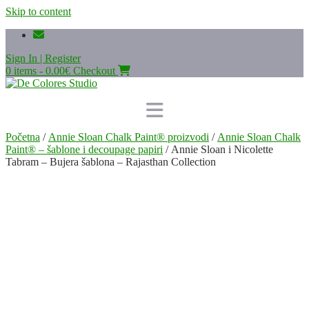
Skip to content
Sign In | Register
0 items - 0.00€
Checkout
Početna
/
Annie Sloan Chalk Paint® proizvodi
/
Annie Sloan Chalk
Paint® – šablone i decoupage papiri
/ Annie Sloan i Nicolette
Tabram – Bujera šablona – Rajasthan Collection