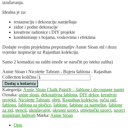
izražavanja.
Idealna je za:
restauraciju i dekoraciju namještaja
zidne i podne dekoracije
kreativne radionice i DIY projekte
kombiniranje s bojama, voskovima i efektima
Dodajte svojim projektima prepoznatljiv Annie Sloan stil i dozu
svjetske inspiracije uz Rajasthan kolekciju.
Samo 2 komad(a) na zalihi (može se naručiti po isteku zaliha)
Annie Sloan i Nicolette Tabram - Bujera šablona - Rajasthan
Collection količina
Dodaj u košaricu
Kategorija:
Annie Sloan Chalk Paint® – šablone i decoupage papiri
Oznaka:
annie sloan
,
dekorativna šablona
,
DIY dekor
,
kreativni
projekti
,
Nicolette Tabram
,
obrti
,
Rajasthan kolekcija
,
ručni rad
,
šablona
,
šablona za pločice
,
šablone
,
šablone za namještaj
,
šablone
za zid
,
stencil
,
ukrašavanje
,
ukrasni uzorci
,
umjetnički uzorci
,
uzorci
inspirirani Indijom
Marka:
Annie Sloan
Opis