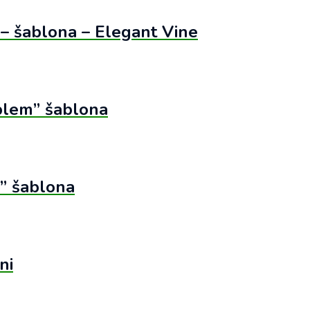
 – šablona – Elegant Vine
blem” šablona
” šablona
ni