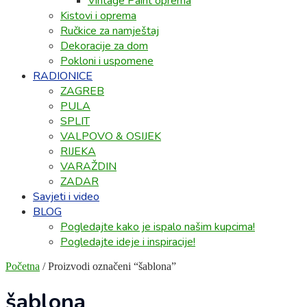
Vintage Paint oprema
Kistovi i oprema
Ručkice za namještaj
Dekoracije za dom
Pokloni i uspomene
RADIONICE
ZAGREB
PULA
SPLIT
VALPOVO & OSIJEK
RIJEKA
VARAŽDIN
ZADAR
Savjeti i video
BLOG
Pogledajte kako je ispalo našim kupcima!
Pogledajte ideje i inspiracije!
Početna
/ Proizvodi označeni “šablona”
šablona