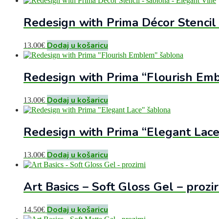
Redesign with Prima Décor Stencil
Dodaj u košaricu
13.00
€
Redesign with Prima “Flourish Em
Dodaj u košaricu
13.00
€
Redesign with Prima “Elegant Lace
Dodaj u košaricu
13.00
€
Art Basics – Soft Gloss Gel – prozir
Dodaj u košaricu
14.50
€