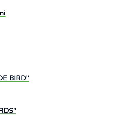
ni
DE BIRD”
IRDS”