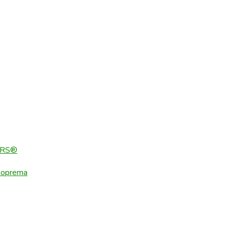
ERS®
 oprema