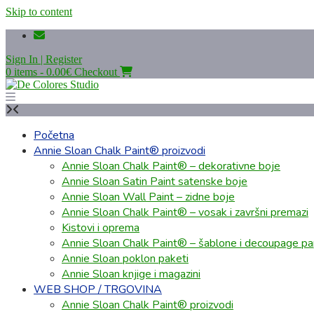
Skip to content
Sign In | Register
0 items - 0.00€
Checkout
Početna
Annie Sloan Chalk Paint® proizvodi
Annie Sloan Chalk Paint® – dekorativne boje
Annie Sloan Satin Paint satenske boje
Annie Sloan Wall Paint – zidne boje
Annie Sloan Chalk Paint® – vosak i završni premazi
Kistovi i oprema
Annie Sloan Chalk Paint® – šablone i decoupage pap
Annie Sloan poklon paketi
Annie Sloan knjige i magazini
WEB SHOP / TRGOVINA
Annie Sloan Chalk Paint® proizvodi