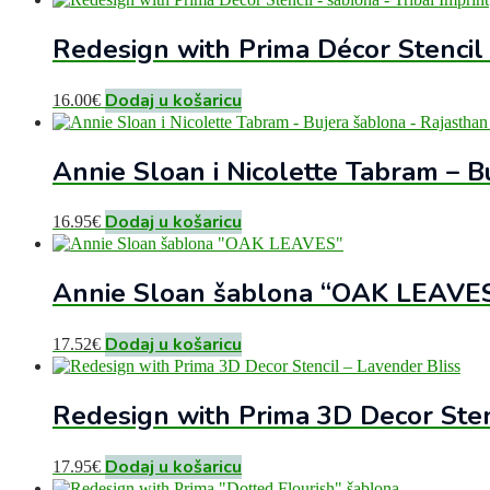
Redesign with Prima Décor Stencil 
Dodaj u košaricu
16.00
€
Annie Sloan i Nicolette Tabram – B
Dodaj u košaricu
16.95
€
Annie Sloan šablona “OAK LEAVE
Dodaj u košaricu
17.52
€
Redesign with Prima 3D Decor Sten
Dodaj u košaricu
17.95
€