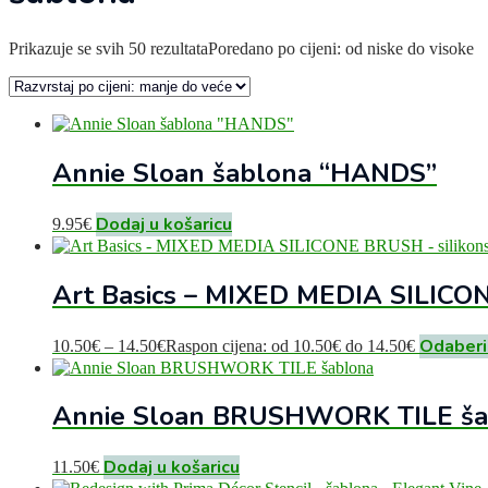
Prikazuje se svih 50 rezultata
Poredano po cijeni: od niske do visoke
Annie Sloan šablona “HANDS”
Dodaj u košaricu
9.95
€
Art Basics – MIXED MEDIA SILICONE
Odaberi
10.50
€
–
14.50
€
Raspon cijena: od 10.50€ do 14.50€
Annie Sloan BRUSHWORK TILE ša
Dodaj u košaricu
11.50
€