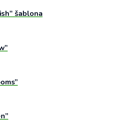
ish” šablona
ow”
ooms”
en”