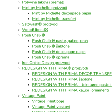
Polyvine lakovi i premazi
Mint by Michelle proizvodi
Mint by Michelle decoupage papiri
Mint by Michelle transferi
Saltwash® proizvodi
WoodUbend®
Posh Chalk®
Posh Chalk® paste, patine, prah
Posh Chalk® šablone
Posh Chalk® decoupage papiri
Posh Chalk® oprema
Iron Orchid Design proizvodi
REDESIGN WITH PRIMA® proizvodi
REDESIGN WITH PRIMA DECOR TRANSF
REDESIGN WITH PRIMA šablone
REDESIGN WITH PRIMA – teksturne paste i
REDESIGN WITH PRIMA kalupi i ornamenti
Vintage Paint
Vintage Paint boje
Vintage Paint voskovi