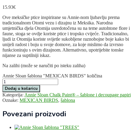
15.93
€
Ove meksičke ptice inspirirane su Annie-nom ljubavlju prema
tradicionalnom Otomi vezu i dizajnu iz Meksika. Narodna
umjetnička djela Otomija usredotočena su na teme autohtone flore i
faune, stoga se ovdje koriste ptice i tropsko cvijeće. Tradicionalno,
ljudi iz Otomija koriste svijetle sukobljene raznobojne boje kako bi
unijeli radost i boju u svoje domove, za koje mislimo da izvrsno
funkcioniraju s ovim dizajnom. Alternativno, upotrijebite tonske
nijanse za suptilniji iskaz.
Na zalihi (može se naručiti po isteku zaliha)
Annie Sloan šablona "MEXICAN BIRDS" količina
Dodaj u košaricu
Kategorija:
Annie Sloan Chalk Paint® – šablone i decoupage papiri
Oznake:
MEXICAN BIRDS
,
šablona
Povezani proizvodi