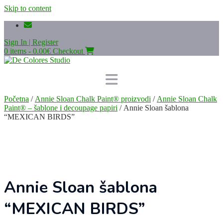
Skip to content
Sign In | Register
0 items - 0.00€
Checkout
Početna
/
Annie Sloan Chalk Paint® proizvodi
/
Annie Sloan Chalk
Paint® – šablone i decoupage papiri
/ Annie Sloan šablona
“MEXICAN BIRDS”
Annie Sloan šablona
“MEXICAN BIRDS”