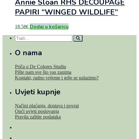
Annie Sloan RHS DECOUPAGE
PAPIRI “WINGED WILDLIFE”
Dodaj u košaricu
18.58
€
O nama
Priča o De Colores Studiu
Pište nam sve što vas zanima
Kontakt, radno vrijeme i gdje se nalazimo?
Uvjeti kupnje
Načini plaćanja, dostava i povrat
Opći uvjeti poslovanja
Pravila zaštite podataka