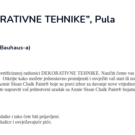
ORATIVNE TEHNIKE”, Pula
 Bauhaus-a)
rtificiranoj radionici DEKORATIVNE TEHNIKE. Naučiti ćemo vas kako bla
tkrijte kako možete jednostavno promijeniti i osvježiti vaš stari ili n
nnie Sloan Chalk Paint® boje su pravi izbor za davanje nove vrijednosti
ete napraviti vaš jedinstveni uradak sa Annie Sloan Chalk Paint® bojama
ke i tako ćete biti prijavljeni.
alice i osvježavajuće piće.