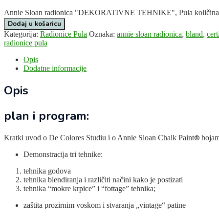
Annie Sloan radionica "DEKORATIVNE TEHNIKE", Pula količina
Dodaj u košaricu
Kategorija:
Radionice Pula
Oznaka:
annie sloan radionica
,
bland
,
cert
radionice pula
Opis
Dodatne informacije
Opis
plan i program:
Kratki uvod o De Colores Studiu i o Annie Sloan Chalk Paint
®
boja
Demonstracija tri tehnike:
tehnika godova
tehnika blendiranja i različiti načini kako je postizati
tehnika “mokre krpice” i “fottage” tehnika;
zaštita prozirnim voskom i stvaranja „vintage“ patine