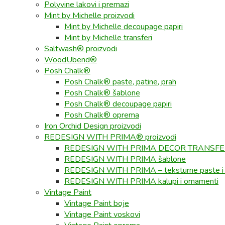
Polyvine lakovi i premazi
Mint by Michelle proizvodi
Mint by Michelle decoupage papiri
Mint by Michelle transferi
Saltwash® proizvodi
WoodUbend®
Posh Chalk®
Posh Chalk® paste, patine, prah
Posh Chalk® šablone
Posh Chalk® decoupage papiri
Posh Chalk® oprema
Iron Orchid Design proizvodi
REDESIGN WITH PRIMA® proizvodi
REDESIGN WITH PRIMA DECOR TRANSF
REDESIGN WITH PRIMA šablone
REDESIGN WITH PRIMA – teksturne paste i
REDESIGN WITH PRIMA kalupi i ornamenti
Vintage Paint
Vintage Paint boje
Vintage Paint voskovi