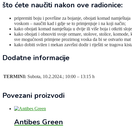
što ćete naučiti nakon ove radionice:
pripremiti boju i površine za bojanje, obojati komad namještaja
voskom – naučiti kad i gdje se to primjenjuje i na koji način;
kako obojati komad namještaja u dvije ili više boja i otkriti sloje
kako obojati i obnoviti svoje ormare, stolove, stolice, komode, ku
sve mogućnosti primjene prozirnog voska da bi se ostvario mat i
kako dobiti svilen i mekan završni dodir i riješiti se tragova kista
Dodatne informacije
TERMINI:
Subota, 10.2.2024.; 10:00 – 13:15 h
Povezani proizvodi
Antibes Green