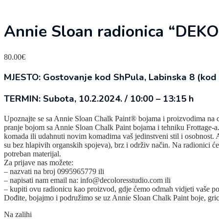
Annie Sloan radionica “DEK
80.00
€
MJESTO: Gostovanje kod ShPula, Labinska 8 (kod
TERMIN: Subota, 10.2.2024. / 10:00 – 13:15 h
Upoznajte se sa Annie Sloan Chalk Paint® bojama i proizvodima na ce
pranje bojom sa Annie Sloan Chalk Paint bojama i tehniku Frottage-a. O
komada ili udahnuti novim komadima vaš jedinstveni stil i osobnost. A
su bez hlapivih organskih spojeva), brz i održiv način. Na radionici ć
potreban materijal.
Za prijave nas možete:
– nazvati na broj 0995965779 ili
– napisati nam email na: info@decoloresstudio.com ili
– kupiti ovu radionicu kao proizvod, gdje ćemo odmah vidjeti vaše podat
Dođite, bojajmo i podružimo se uz Annie Sloan Chalk Paint boje, grick
Na zalihi