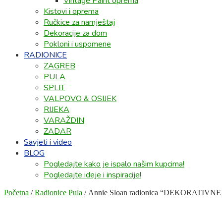
Vintage Paint oprema
Kistovi i oprema
Ručkice za namještaj
Dekoracije za dom
Pokloni i uspomene
RADIONICE
ZAGREB
PULA
SPLIT
VALPOVO & OSIJEK
RIJEKA
VARAŽDIN
ZADAR
Savjeti i video
BLOG
Pogledajte kako je ispalo našim kupcima!
Pogledajte ideje i inspiracije!
Početna
/
Radionice Pula
/ Annie Sloan radionica “DEKORATIVNE