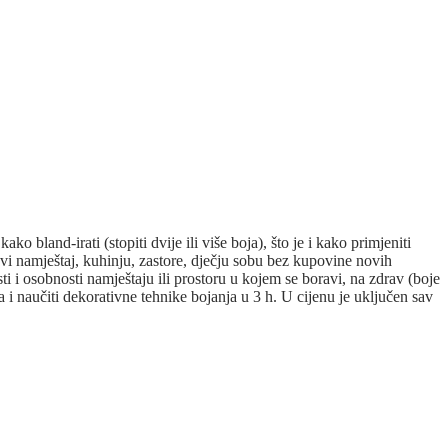
nd-irati (stopiti dvije ili više boja), što je i kako primjeniti
ovi namještaj, kuhinju, zastore, dječju sobu bez kupovine novih
 i osobnosti namještaju ili prostoru u kojem se boravi, na zdrav (boje
 i naučiti dekorativne tehnike bojanja u 3 h. U cijenu je uključen sav