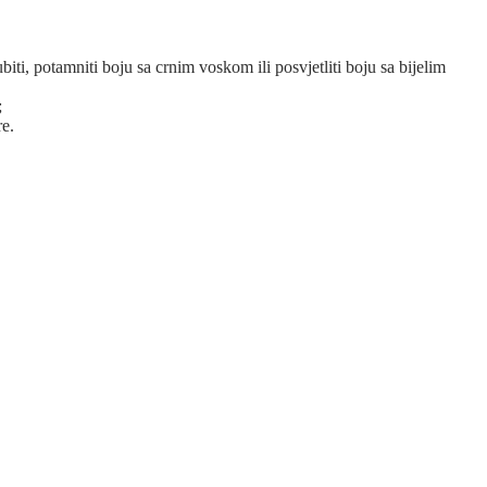
ti, potamniti boju sa crnim voskom ili posvjetliti boju sa bijelim
;
re.