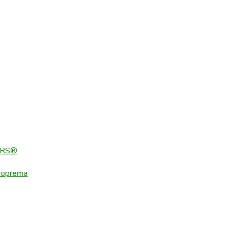
ERS®
 oprema