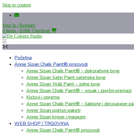
Skip to content
Sign In | Register
0 items - 0.00€
Checkout
Početna
Annie Sloan Chalk Paint® proizvodi
Annie Sloan Chalk Paint® – dekorativne boje
Annie Sloan Satin Paint satenske boje
Annie Sloan Wall Paint – zidne boje
Annie Sloan Chalk Paint® – vosak i završni premazi
Kistovi i oprema
Annie Sloan Chalk Paint® – šablone i decoupage pap
Annie Sloan poklon paketi
Annie Sloan knjige i magazini
WEB SHOP / TRGOVINA
Annie Sloan Chalk Paint® proizvodi