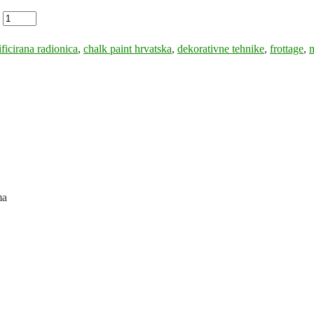
ificirana radionica
,
chalk paint hrvatska
,
dekorativne tehnike
,
frottage
,
m
ma