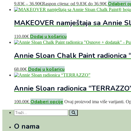
Odaberi o
9.83
€
–
36.90
€
Raspon cijena: od 9.83€ do 36.90€
MAKEOVER namještaja sa Annie Slo
Dodaj u košaricu
110.00
€
Annie Sloan Chalk Paint radionica
Dodaj u košaricu
68.00
€
Annie Sloan radionica “TERRAZZO
Odaberi opcije
100.00
€
Ovaj proizvod ima više varijanti. Op
O nama