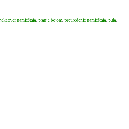
akeover namještaja
,
pranje bojom
,
preuređenje namještaja
,
pula
,