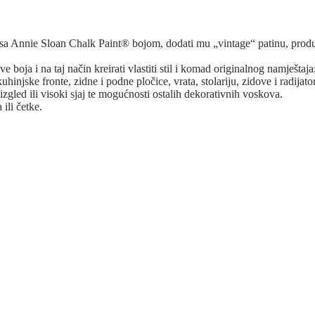
 sa Annie Sloan Chalk Paint® bojom, dodati mu „vintage“ patinu, produbi
ve boja i na taj način kreirati vlastiti stil i komad originalnog namještaja
hinjske fronte, zidne i podne pločice, vrata, stolariju, zidove i radijato
zgled ili visoki sjaj te mogućnosti ostalih dekorativnih voskova.
 ili četke.