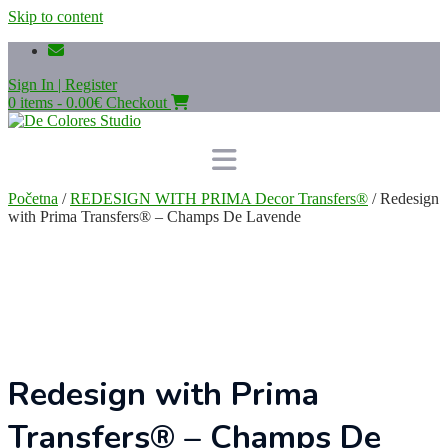
Skip to content
Sign In | Register
0 items - 0.00€
Checkout
Početna
/
REDESIGN WITH PRIMA Decor Transfers®
/ Redesign
with Prima Transfers® – Champs De Lavende
Redesign with Prima
Transfers® – Champs De