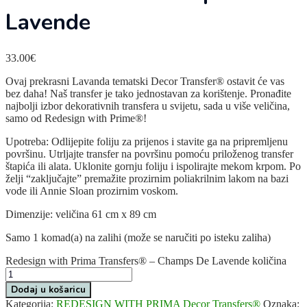
Lavende
33.00
€
Ovaj prekrasni Lavanda tematski Decor Transfer® ostavit će vas
bez daha! Naš transfer je tako jednostavan za korištenje. Pronađite
najbolji izbor dekorativnih transfera u svijetu, sada u više veličina,
samo od Redesign with Prime®!
Upotreba: Odlijepite foliju za prijenos i stavite ga na pripremljenu
površinu. Utrljajte transfer na površinu pomoću priloženog transfer
štapića ili alata. Uklonite gornju foliju i ispolirajte mekom krpom. Po
želji “zaključajte” premažite prozirnim poliakrilnim lakom na bazi
vode ili Annie Sloan prozirnim voskom.
Dimenzije: veličina 61 cm x 89 cm
Samo 1 komad(a) na zalihi (može se naručiti po isteku zaliha)
Redesign with Prima Transfers® – Champs De Lavende količina
Dodaj u košaricu
Kategorija:
REDESIGN WITH PRIMA Decor Transfers®
Oznaka: