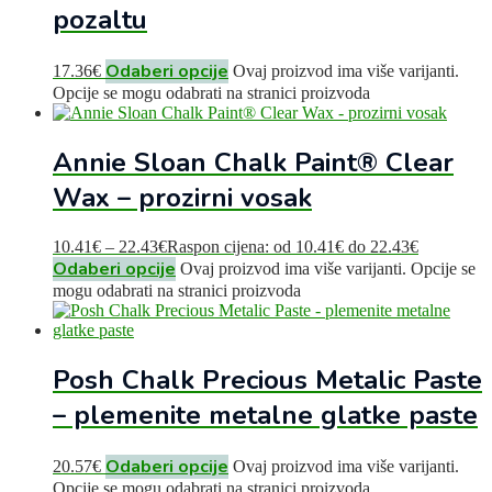
pozaltu
Odaberi opcije
17.36
€
Ovaj proizvod ima više varijanti.
Opcije se mogu odabrati na stranici proizvoda
Annie Sloan Chalk Paint® Clear
Wax – prozirni vosak
10.41
€
–
22.43
€
Raspon cijena: od 10.41€ do 22.43€
Odaberi opcije
Ovaj proizvod ima više varijanti. Opcije se
mogu odabrati na stranici proizvoda
Posh Chalk Precious Metalic Paste
– plemenite metalne glatke paste
Odaberi opcije
20.57
€
Ovaj proizvod ima više varijanti.
Opcije se mogu odabrati na stranici proizvoda