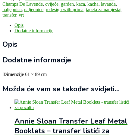
Champs De Lavende
,
cvijeće
,
garden
,
kaca
,
kacha
,
lavanda
,
naljepnica
,
naljepnice
,
redesign with prima
,
tapeta za namjestaj
,
transfer
,
vrt
Opis
Dodatne informacije
Opis
Dodatne informacije
Dimenzije
61 × 89 cm
Možda će vam se također svidjeti…
Annie Sloan Transfer Leaf Metal
Booklets – transfer listići za