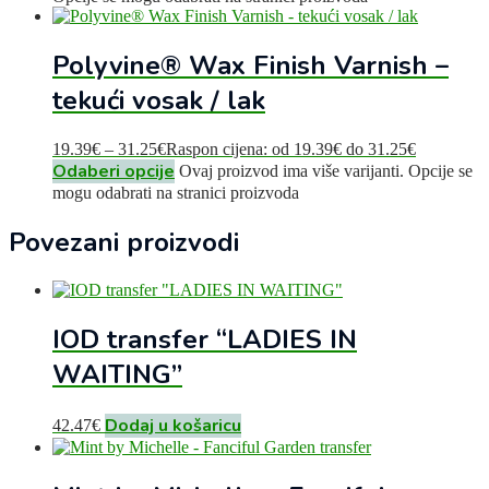
Polyvine® Wax Finish Varnish –
tekući vosak / lak
19.39
€
–
31.25
€
Raspon cijena: od 19.39€ do 31.25€
Odaberi opcije
Ovaj proizvod ima više varijanti. Opcije se
mogu odabrati na stranici proizvoda
Povezani proizvodi
IOD transfer “LADIES IN
WAITING”
Dodaj u košaricu
42.47
€